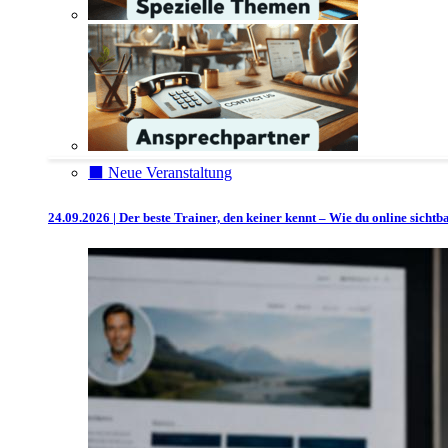
⬛️ Neue Veranstaltung
24.09.2026 | Der beste Trainer, den keiner kennt – Wie du online sicht