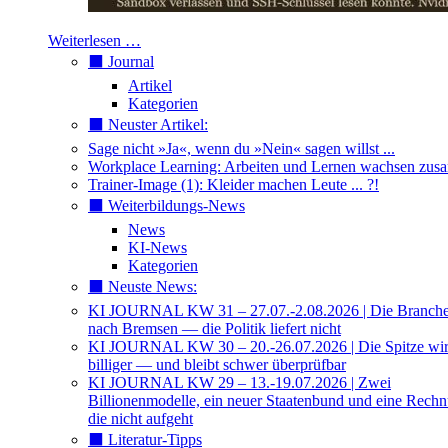
Weiterlesen …
⬛️ Journal
Artikel
Kategorien
⬛️ Neuster Artikel:
Sage nicht »Ja«, wenn du »Nein« sagen willst ...
Workplace Learning: Arbeiten und Lernen wachsen zu
Trainer-Image (1): Kleider machen Leute ... ?!
⬛️ Weiterbildungs-News
News
KI-News
Kategorien
⬛️ Neuste News:
KI JOURNAL KW 31 – 27.07.-2.08.2026 | Die Branche 
nach Bremsen — die Politik liefert nicht
KI JOURNAL KW 30 – 20.-26.07.2026 | Die Spitze wi
billiger — und bleibt schwer überprüfbar
KI JOURNAL KW 29 – 13.-19.07.2026 | Zwei
Billionenmodelle, ein neuer Staatenbund und eine Rech
die nicht aufgeht
⬛️ Literatur-Tipps