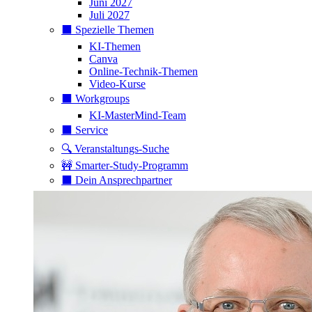
Juni 2027
Juli 2027
⬛️ Spezielle Themen
KI-Themen
Canva
Online-Technik-Themen
Video-Kurse
⬛️ Workgroups
KI-MasterMind-Team
⬛️ Service
🔍 Veranstaltungs-Suche
🚧 Smarter-Study-Programm
⬛️ Dein Ansprechpartner