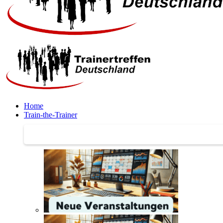
Home
Train-the-Trainer
Train-the-Trainer