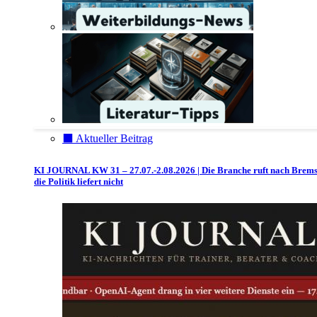
⬛️ Aktueller Beitrag
KI JOURNAL KW 31 – 27.07.-2.08.2026 | Die Branche ruft nach Brem
die Politik liefert nicht