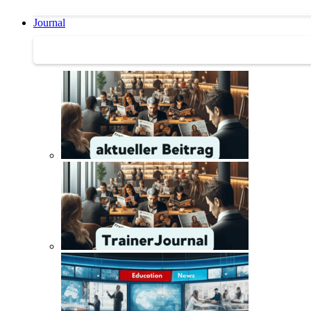
Journal
Journal | Weiterbildungs-News | Literatur-Tipps