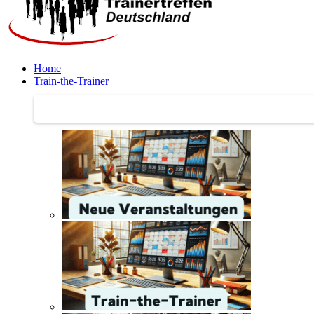
Home
Train-the-Trainer
Train-the-Trainer