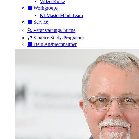
Video-Kurse
⬛️ Workgroups
KI-MasterMind-Team
⬛️ Service
🔍 Veranstaltungs-Suche
🚧 Smarter-Study-Programm
⬛️ Dein Ansprechpartner