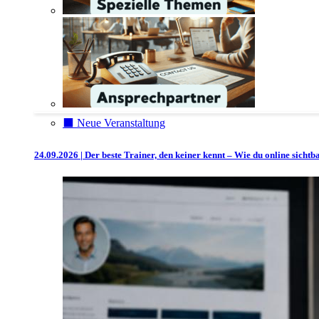
⬛️ Neue Veranstaltung
24.09.2026 | Der beste Trainer, den keiner kennt – Wie du online sicht