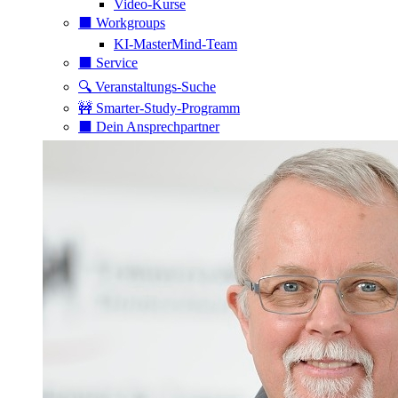
Video-Kurse
⬛️ Workgroups
KI-MasterMind-Team
⬛️ Service
🔍 Veranstaltungs-Suche
🚧 Smarter-Study-Programm
⬛️ Dein Ansprechpartner