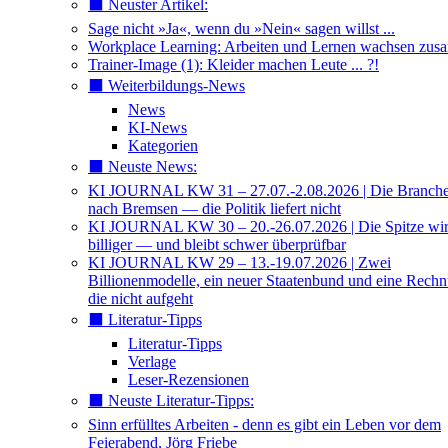
⬛️ Neuster Artikel:
Sage nicht »Ja«, wenn du »Nein« sagen willst ...
Workplace Learning: Arbeiten und Lernen wachsen zu
Trainer-Image (1): Kleider machen Leute ... ?!
⬛️ Weiterbildungs-News
News
KI-News
Kategorien
⬛️ Neuste News:
KI JOURNAL KW 31 – 27.07.-2.08.2026 | Die Branche 
nach Bremsen — die Politik liefert nicht
KI JOURNAL KW 30 – 20.-26.07.2026 | Die Spitze wi
billiger — und bleibt schwer überprüfbar
KI JOURNAL KW 29 – 13.-19.07.2026 | Zwei
Billionenmodelle, ein neuer Staatenbund und eine Rech
die nicht aufgeht
⬛️ Literatur-Tipps
Literatur-Tipps
Verlage
Leser-Rezensionen
⬛️ Neuste Literatur-Tipps:
Sinn erfülltes Arbeiten - denn es gibt ein Leben vor dem
Feierabend, Jörg Friebe