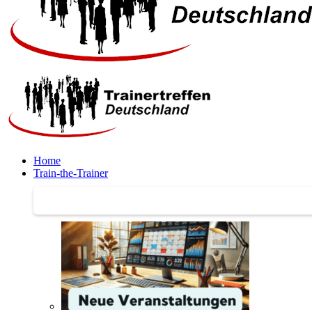
Home
Train-the-Trainer
Train-the-Trainer