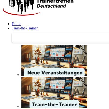
Home
Train-the-Trainer
Train-the-Trainer