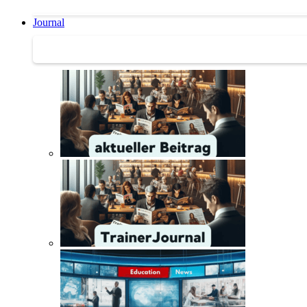
Journal
Journal | Weiterbildungs-News | Literatur-Tipps