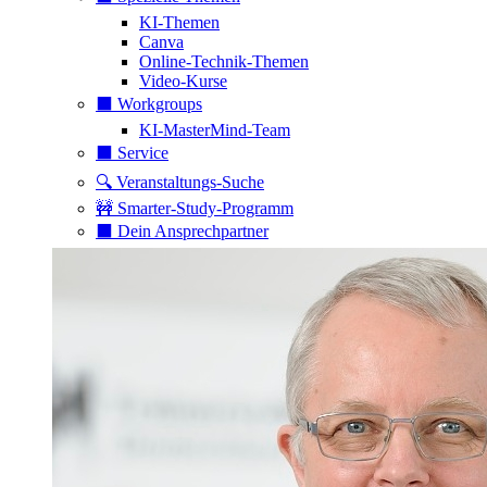
KI-Themen
Canva
Online-Technik-Themen
Video-Kurse
⬛️ Workgroups
KI-MasterMind-Team
⬛️ Service
🔍 Veranstaltungs-Suche
🚧 Smarter-Study-Programm
⬛️ Dein Ansprechpartner