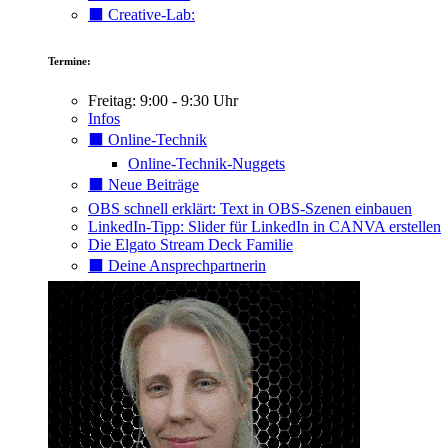
⬛️ Creative-Lab:
Termine:
Freitag: 9:00 - 9:30 Uhr
Infos
⬛️ Online-Technik
Online-Technik-Nuggets
⬛️ Neue Beiträge
OBS schnell erklärt: Text in OBS-Szenen einbauen
LinkedIn-Tipp: Slider für LinkedIn in CANVA erstellen
Die Elgato Stream Deck Familie
⬛️ Deine Ansprechpartnerin