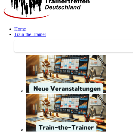
Home
Train-the-Trainer
Train-the-Trainer