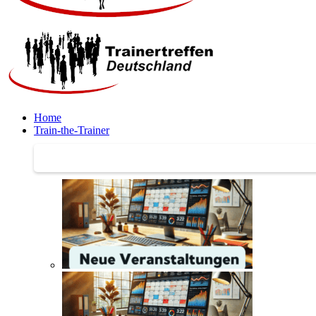
Home
Train-the-Trainer
Train-the-Trainer