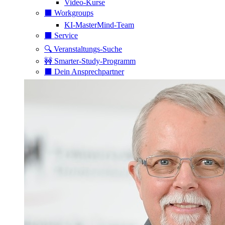
Video-Kurse
⬛️ Workgroups
KI-MasterMind-Team
⬛️ Service
🔍 Veranstaltungs-Suche
🚧 Smarter-Study-Programm
⬛️ Dein Ansprechpartner