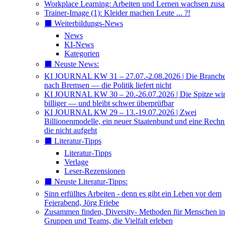
Workplace Learning: Arbeiten und Lernen wachsen zu
Trainer-Image (1): Kleider machen Leute ... ?!
⬛️ Weiterbildungs-News
News
KI-News
Kategorien
⬛️ Neuste News:
KI JOURNAL KW 31 – 27.07.-2.08.2026 | Die Branche 
nach Bremsen — die Politik liefert nicht
KI JOURNAL KW 30 – 20.-26.07.2026 | Die Spitze wi
billiger — und bleibt schwer überprüfbar
KI JOURNAL KW 29 – 13.-19.07.2026 | Zwei
Billionenmodelle, ein neuer Staatenbund und eine Rech
die nicht aufgeht
⬛️ Literatur-Tipps
Literatur-Tipps
Verlage
Leser-Rezensionen
⬛️ Neuste Literatur-Tipps:
Sinn erfülltes Arbeiten - denn es gibt ein Leben vor dem
Feierabend, Jörg Friebe
Zusammen finden, Diversity- Methoden für Menschen in
Gruppen und Teams, die Vielfalt erleben