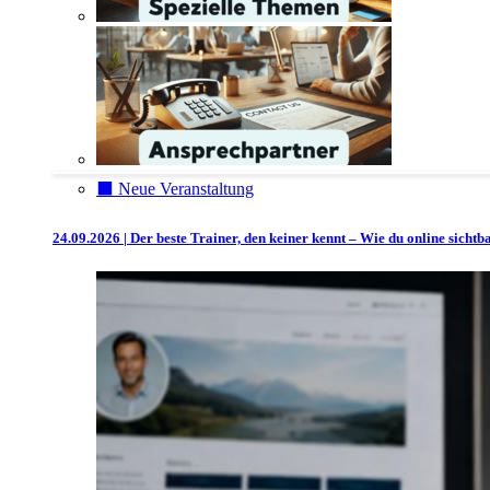
⬛️ Neue Veranstaltung
24.09.2026 | Der beste Trainer, den keiner kennt – Wie du online sicht