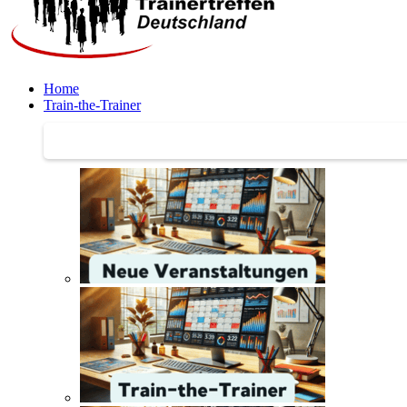
Home
Train-the-Trainer
Train-the-Trainer