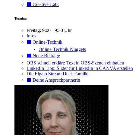
⬛️ Creative-Lab:
Termine:
Freitag: 9:00 - 9:30 Uhr
Infos
⬛️ Online-Technik
Online-Technik-Nuggets
⬛️ Neue Beiträge
OBS schnell erklärt: Text in OBS-Szenen einbauen
LinkedIn-Tipp: Slider für LinkedIn in CANVA erstellen
Die Elgato Stream Deck Familie
⬛️ Deine Ansprechpartnerin