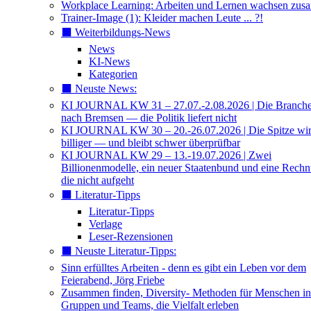
Workplace Learning: Arbeiten und Lernen wachsen zu
Trainer-Image (1): Kleider machen Leute ... ?!
⬛️ Weiterbildungs-News
News
KI-News
Kategorien
⬛️ Neuste News:
KI JOURNAL KW 31 – 27.07.-2.08.2026 | Die Branche 
nach Bremsen — die Politik liefert nicht
KI JOURNAL KW 30 – 20.-26.07.2026 | Die Spitze wi
billiger — und bleibt schwer überprüfbar
KI JOURNAL KW 29 – 13.-19.07.2026 | Zwei
Billionenmodelle, ein neuer Staatenbund und eine Rech
die nicht aufgeht
⬛️ Literatur-Tipps
Literatur-Tipps
Verlage
Leser-Rezensionen
⬛️ Neuste Literatur-Tipps:
Sinn erfülltes Arbeiten - denn es gibt ein Leben vor dem
Feierabend, Jörg Friebe
Zusammen finden, Diversity- Methoden für Menschen in
Gruppen und Teams, die Vielfalt erleben