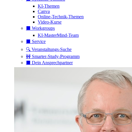
KI-Themen
Canva
Online-Technik-Themen
Video-Kurse
⬛️ Workgroups
KI-MasterMind-Team
⬛️ Service
🔍 Veranstaltungs-Suche
🚧 Smarter-Study-Programm
⬛️ Dein Ansprechpartner