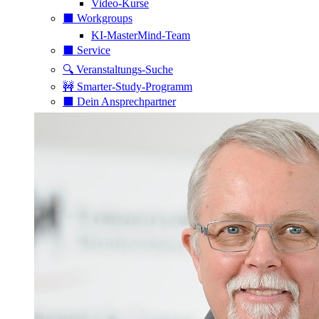
Video-Kurse
⬛️ Workgroups
KI-MasterMind-Team
⬛️ Service
🔍 Veranstaltungs-Suche
🚧 Smarter-Study-Programm
⬛️ Dein Ansprechpartner