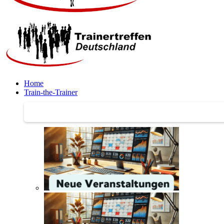
Home
Train-the-Trainer
Train-the-Trainer