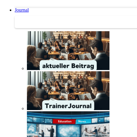
Journal
Journal | Weiterbildungs-News | Literatur-Tipps