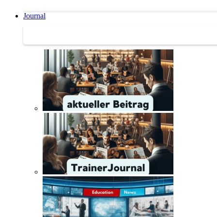
Journal
Journal | Weiterbildungs-News | Literatur-Tipps