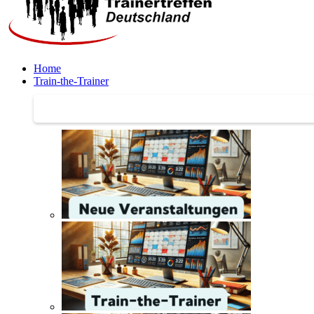
Home
Train-the-Trainer
Train-the-Trainer