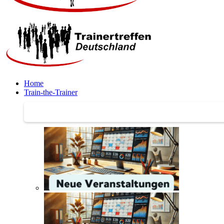
Home
Train-the-Trainer
Train-the-Trainer