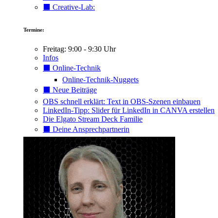
⬛️ Creative-Lab:
Termine:
Freitag: 9:00 - 9:30 Uhr
Infos
⬛️ Online-Technik
Online-Technik-Nuggets
⬛️ Neue Beiträge
OBS schnell erklärt: Text in OBS-Szenen einbauen
LinkedIn-Tipp: Slider für LinkedIn in CANVA erstellen
Die Elgato Stream Deck Familie
⬛️ Deine Ansprechpartnerin