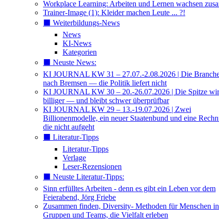
Workplace Learning: Arbeiten und Lernen wachsen zu
Trainer-Image (1): Kleider machen Leute ... ?!
⬛️ Weiterbildungs-News
News
KI-News
Kategorien
⬛️ Neuste News:
KI JOURNAL KW 31 – 27.07.-2.08.2026 | Die Branche 
nach Bremsen — die Politik liefert nicht
KI JOURNAL KW 30 – 20.-26.07.2026 | Die Spitze wi
billiger — und bleibt schwer überprüfbar
KI JOURNAL KW 29 – 13.-19.07.2026 | Zwei
Billionenmodelle, ein neuer Staatenbund und eine Rech
die nicht aufgeht
⬛️ Literatur-Tipps
Literatur-Tipps
Verlage
Leser-Rezensionen
⬛️ Neuste Literatur-Tipps:
Sinn erfülltes Arbeiten - denn es gibt ein Leben vor dem
Feierabend, Jörg Friebe
Zusammen finden, Diversity- Methoden für Menschen in
Gruppen und Teams, die Vielfalt erleben