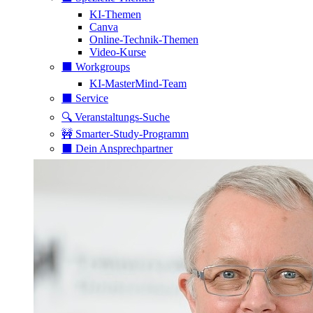
KI-Themen
Canva
Online-Technik-Themen
Video-Kurse
⬛️ Workgroups
KI-MasterMind-Team
⬛️ Service
🔍 Veranstaltungs-Suche
🚧 Smarter-Study-Programm
⬛️ Dein Ansprechpartner