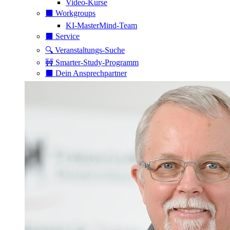
Video-Kurse
⬛️ Workgroups
KI-MasterMind-Team
⬛️ Service
🔍 Veranstaltungs-Suche
🚧 Smarter-Study-Programm
⬛️ Dein Ansprechpartner