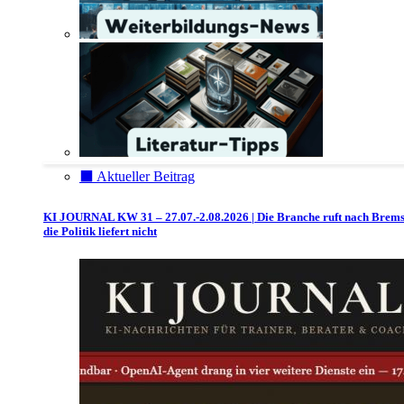
⬛️ Aktueller Beitrag
KI JOURNAL KW 31 – 27.07.-2.08.2026 | Die Branche ruft nach Brem
die Politik liefert nicht