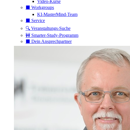
Video-Kurse
⬛️ Workgroups
KI-MasterMind-Team
⬛️ Service
🔍 Veranstaltungs-Suche
🚧 Smarter-Study-Programm
⬛️ Dein Ansprechpartner