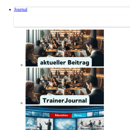
Journal
Journal | Weiterbildungs-News | Literatur-Tipps