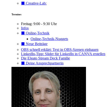
⬛️ Creative-Lab:
Termine:
Freitag: 9:00 - 9:30 Uhr
Infos
⬛️ Online-Technik
Online-Technik-Nuggets
⬛️ Neue Beiträge
OBS schnell erklärt: Text in OBS-Szenen einbauen
LinkedIn-Tipp: Slider für LinkedIn in CANVA erstellen
Die Elgato Stream Deck Familie
⬛️ Deine Ansprechpartnerin