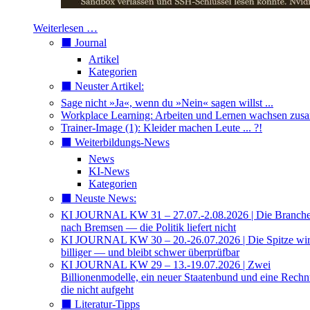
Weiterlesen …
⬛️ Journal
Artikel
Kategorien
⬛️ Neuster Artikel:
Sage nicht »Ja«, wenn du »Nein« sagen willst ...
Workplace Learning: Arbeiten und Lernen wachsen zu
Trainer-Image (1): Kleider machen Leute ... ?!
⬛️ Weiterbildungs-News
News
KI-News
Kategorien
⬛️ Neuste News:
KI JOURNAL KW 31 – 27.07.-2.08.2026 | Die Branche 
nach Bremsen — die Politik liefert nicht
KI JOURNAL KW 30 – 20.-26.07.2026 | Die Spitze wi
billiger — und bleibt schwer überprüfbar
KI JOURNAL KW 29 – 13.-19.07.2026 | Zwei
Billionenmodelle, ein neuer Staatenbund und eine Rech
die nicht aufgeht
⬛️ Literatur-Tipps