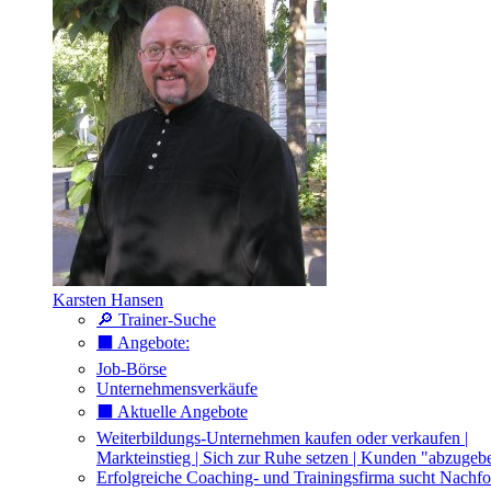
Karsten Hansen
🔎 Trainer-Suche
⬛️ Angebote:
Job-Börse
Unternehmensverkäufe
⬛️ Aktuelle Angebote
Weiterbildungs-Unternehmen kaufen oder verkaufen |
Markteinstieg | Sich zur Ruhe setzen | Kunden "abzugeb
Erfolgreiche Coaching- und Trainingsfirma sucht Nachfo