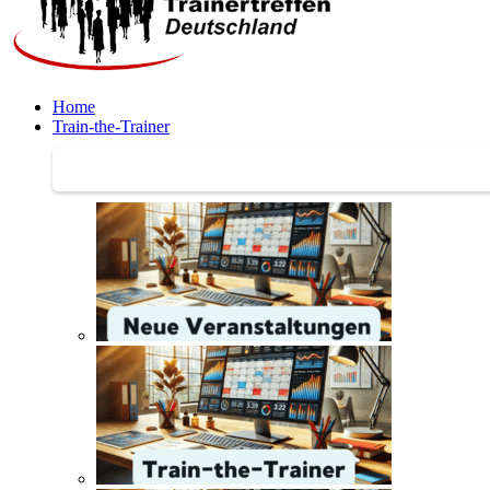
Home
Train-the-Trainer
Train-the-Trainer