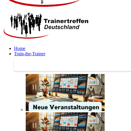
Home
Train-the-Trainer
Train-the-Trainer