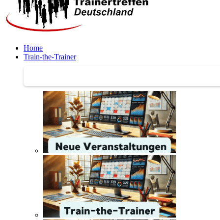
Home
Train-the-Trainer
Train-the-Trainer