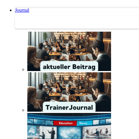
Journal
Journal | Weiterbildungs-News | Literatur-Tipps