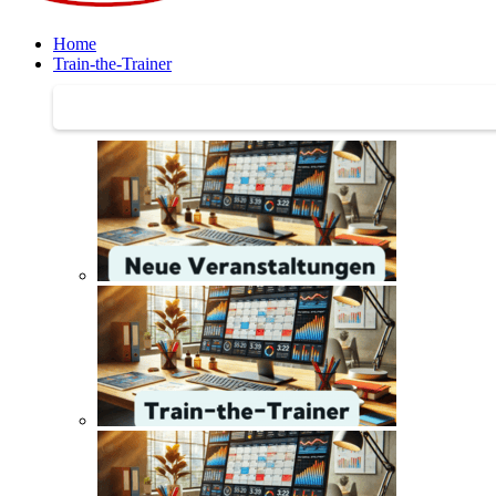
Home
Train-the-Trainer
Train-the-Trainer