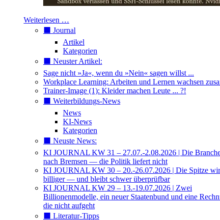
Weiterlesen …
⬛️ Journal
Artikel
Kategorien
⬛️ Neuster Artikel:
Sage nicht »Ja«, wenn du »Nein« sagen willst ...
Workplace Learning: Arbeiten und Lernen wachsen zu
Trainer-Image (1): Kleider machen Leute ... ?!
⬛️ Weiterbildungs-News
News
KI-News
Kategorien
⬛️ Neuste News:
KI JOURNAL KW 31 – 27.07.-2.08.2026 | Die Branche 
nach Bremsen — die Politik liefert nicht
KI JOURNAL KW 30 – 20.-26.07.2026 | Die Spitze wi
billiger — und bleibt schwer überprüfbar
KI JOURNAL KW 29 – 13.-19.07.2026 | Zwei
Billionenmodelle, ein neuer Staatenbund und eine Rech
die nicht aufgeht
⬛️ Literatur-Tipps