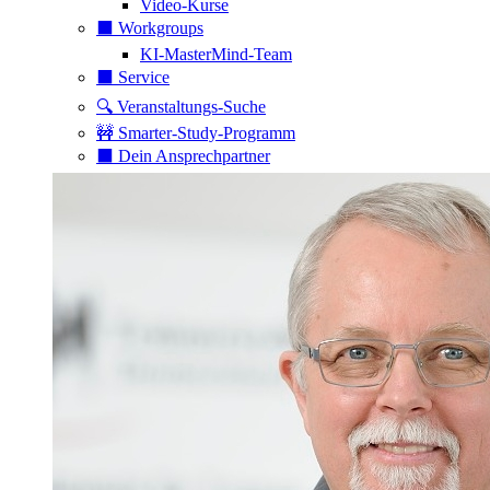
Video-Kurse
⬛️ Workgroups
KI-MasterMind-Team
⬛️ Service
🔍 Veranstaltungs-Suche
🚧 Smarter-Study-Programm
⬛️ Dein Ansprechpartner