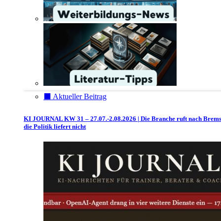
⬛️ Aktueller Beitrag
KI JOURNAL KW 31 – 27.07.-2.08.2026 | Die Branche ruft nach Brem
die Politik liefert nicht