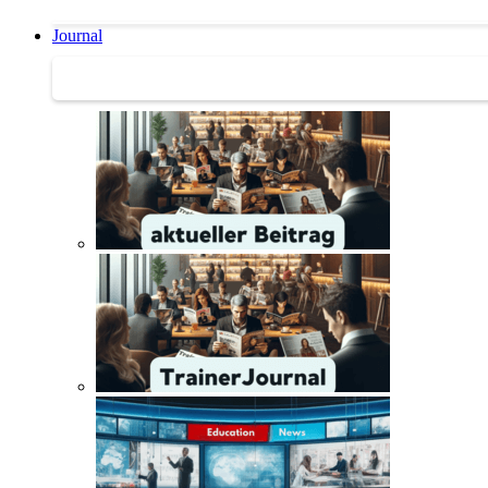
Journal
Journal | Weiterbildungs-News | Literatur-Tipps