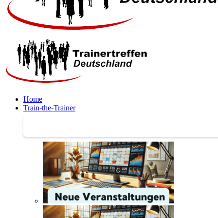
Home
Train-the-Trainer
Train-the-Trainer