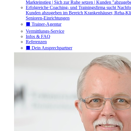
Markteinstieg | Sich zur Ruhe setzen | Kunden "abzugeb
Erfolgreiche Coaching- und Trainingsfirma sucht Nachfo
Kunden abzugeben im Bereich Krankenhäuser, Reha-Kli
Senioren-Einrichtungen
⬛️ Trainer-Agentur
Vermittlungs-Service
Infos & FAQ
Referenzen
⬛️ Dein Ansprechpartner