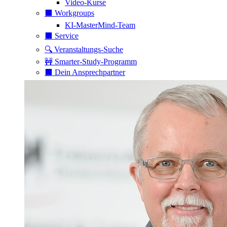
Video-Kurse
⬛️ Workgroups
KI-MasterMind-Team
⬛️ Service
🔍 Veranstaltungs-Suche
🚧 Smarter-Study-Programm
⬛️ Dein Ansprechpartner