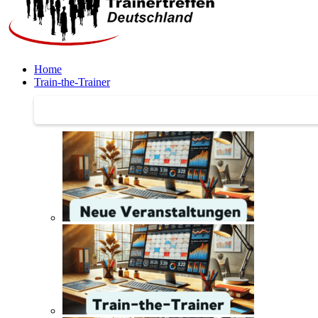
Home
Train-the-Trainer
Train-the-Trainer