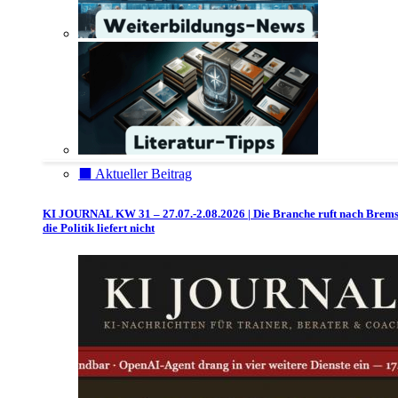
⬛️ Aktueller Beitrag
KI JOURNAL KW 31 – 27.07.-2.08.2026 | Die Branche ruft nach Brem
die Politik liefert nicht