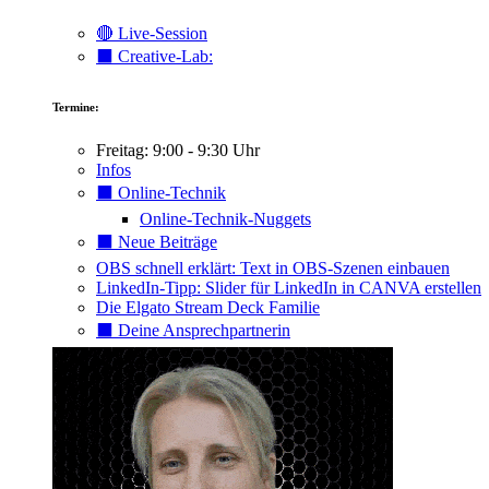
🔴 Live-Session
⬛️ Creative-Lab:
Termine:
Freitag: 9:00 - 9:30 Uhr
Infos
⬛️ Online-Technik
Online-Technik-Nuggets
⬛️ Neue Beiträge
OBS schnell erklärt: Text in OBS-Szenen einbauen
LinkedIn-Tipp: Slider für LinkedIn in CANVA erstellen
Die Elgato Stream Deck Familie
⬛️ Deine Ansprechpartnerin