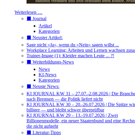
Weiterlesen …
⬛️ Journal
Artikel
Kategorien
⬛️ Neuster Artikel:
Sage nicht »Ja«, wenn du »Nein« sagen willst ...
Workplace Learning: Arbeiten und Lernen wachsen zu
Trainer-Image (1): Kleider machen Leute ... ?!
⬛️ Weiterbildungs-News
News
KI-News
Kategorien
⬛️ Neuste News:
KI JOURNAL KW 31 – 27.07.-2.08.2026 | Die Branche 
nach Bremsen — die Politik liefert nicht
KI JOURNAL KW 30 – 20.-26.07.2026 | Die Spitze wi
billiger — und bleibt schwer überprüfbar
KI JOURNAL KW 29 – 13.-19.07.2026 | Zwei
Billionenmodelle, ein neuer Staatenbund und eine Rech
die nicht aufgeht
⬛️ Literatur-Tipps