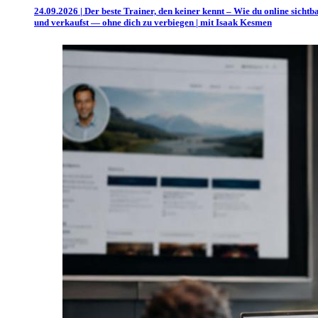
24.09.2026 | Der beste Trainer, den keiner kennt – Wie du online sichtb
und verkaufst — ohne dich zu verbiegen | mit Isaak Kesmen