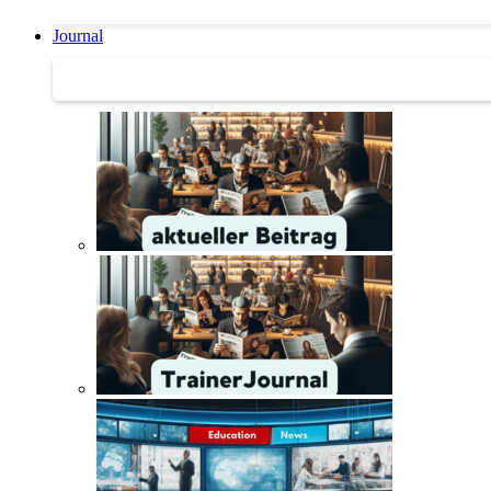
Journal
Journal | Weiterbildungs-News | Literatur-Tipps