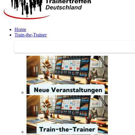
Home
Train-the-Trainer
Train-the-Trainer