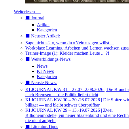
Weiterlesen …
⬛️ Journal
Artikel
Kategorien
⬛️ Neuster Artikel:
Sage nicht »Ja«, wenn du »Nein« sagen willst ...
Workplace Learning: Arbeiten und Lernen wachsen zu
Trainer-Image (1): Kleider machen Leute ... ?!
⬛️ Weiterbildungs-News
News
KI-News
Kategorien
⬛️ Neuste News:
KI JOURNAL KW 31 – 27.07.-2.08.2026 | Die Branche 
nach Bremsen — die Politik liefert nicht
KI JOURNAL KW 30 – 20.-26.07.2026 | Die Spitze wi
billiger — und bleibt schwer überprüfbar
KI JOURNAL KW 29 – 13.-19.07.2026 | Zwei
Billionenmodelle, ein neuer Staatenbund und eine Rech
die nicht aufgeht
⬛️ Literatur-Tipps