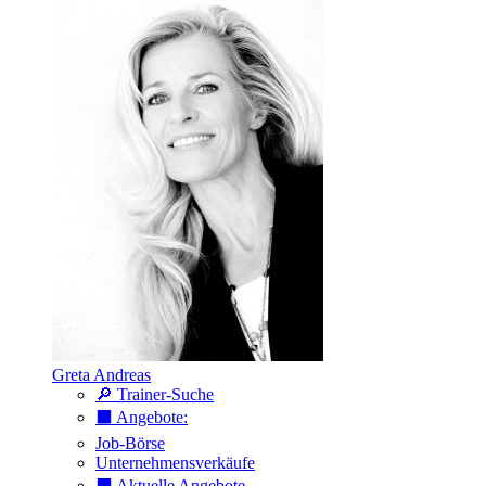
Greta Andreas
🔎 Trainer-Suche
⬛️ Angebote:
Job-Börse
Unternehmensverkäufe
⬛️ Aktuelle Angebote