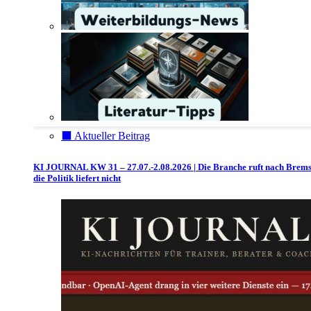
⬛️ Aktueller Beitrag
KI JOURNAL KW 31 – 27.07.-2.08.2026 | Die Branche ruft nach Brem
die Politik liefert nicht