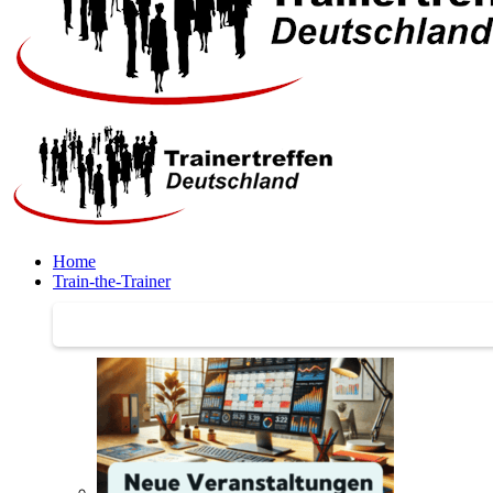
Home
Train-the-Trainer
Train-the-Trainer