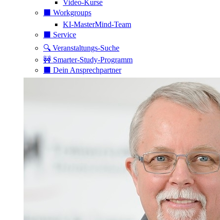
Video-Kurse
⬛️ Workgroups
KI-MasterMind-Team
⬛️ Service
🔍 Veranstaltungs-Suche
🚧 Smarter-Study-Programm
⬛️ Dein Ansprechpartner