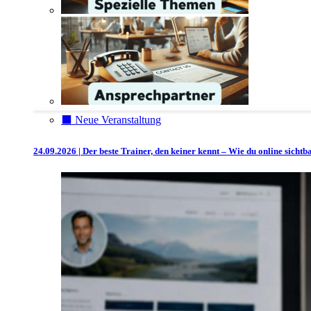
⬛️ Neue Veranstaltung
24.09.2026 | Der beste Trainer, den keiner kennt – Wie du online sicht