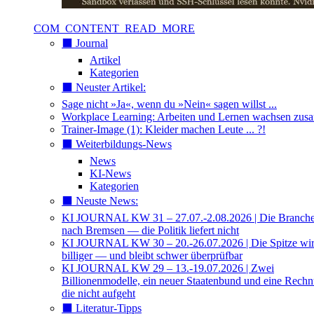
COM_CONTENT_READ_MORE
⬛️ Journal
Artikel
Kategorien
⬛️ Neuster Artikel:
Sage nicht »Ja«, wenn du »Nein« sagen willst ...
Workplace Learning: Arbeiten und Lernen wachsen zu
Trainer-Image (1): Kleider machen Leute ... ?!
⬛️ Weiterbildungs-News
News
KI-News
Kategorien
⬛️ Neuste News:
KI JOURNAL KW 31 – 27.07.-2.08.2026 | Die Branche 
nach Bremsen — die Politik liefert nicht
KI JOURNAL KW 30 – 20.-26.07.2026 | Die Spitze wi
billiger — und bleibt schwer überprüfbar
KI JOURNAL KW 29 – 13.-19.07.2026 | Zwei
Billionenmodelle, ein neuer Staatenbund und eine Rech
die nicht aufgeht
⬛️ Literatur-Tipps