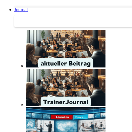
Journal
Journal | Weiterbildungs-News | Literatur-Tipps