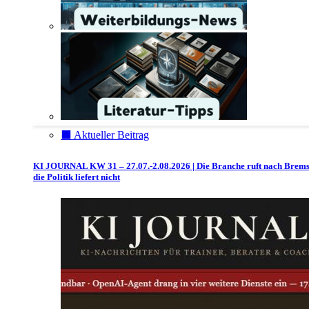
⬛️ Aktueller Beitrag
KI JOURNAL KW 31 – 27.07.-2.08.2026 | Die Branche ruft nach Brem
die Politik liefert nicht