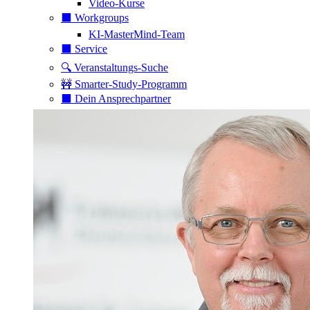
Video-Kurse
⬛️ Workgroups
KI-MasterMind-Team
⬛️ Service
🔍 Veranstaltungs-Suche
🚧 Smarter-Study-Programm
⬛️ Dein Ansprechpartner