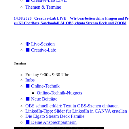
⬛️ Creative-Lab LIVE
Themen & Termine
14.08.2026 | Creative-Lab LIVE – Wir bearbeiten deine Fragen und P
zu KI-ChatBots, Notebook4LM, OBS, elgato Stream Deck und ZOOM
🔴 Live-Session
⬛️ Creative-Lab:
Termine:
Freitag: 9:00 - 9:30 Uhr
Infos
⬛️ Online-Technik
Online-Technik-Nuggets
⬛️ Neue Beiträge
OBS schnell erklärt: Text in OBS-Szenen einbauen
LinkedIn-Tipp: Slider für LinkedIn in CANVA erstellen
Die Elgato Stream Deck Familie
⬛️ Deine Ansprechpartnerin