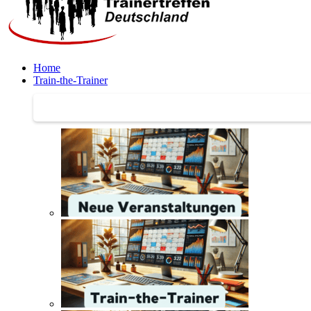
Home
Train-the-Trainer
Train-the-Trainer