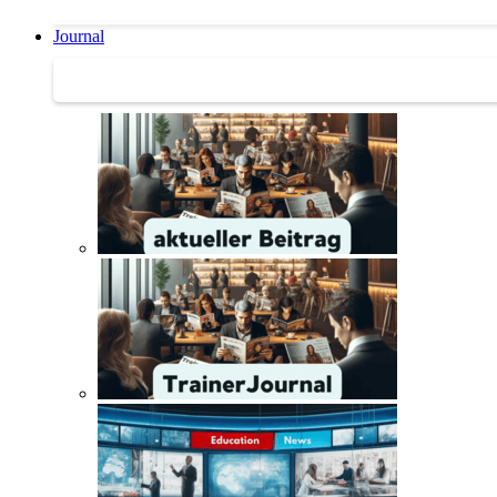
Journal
Journal | Weiterbildungs-News | Literatur-Tipps