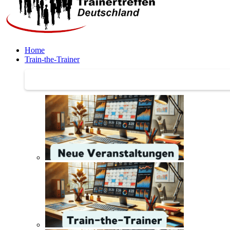
Home
Train-the-Trainer
Train-the-Trainer