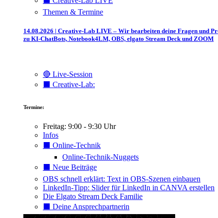
⬛️ Creative-Lab LIVE
Themen & Termine
14.08.2026 | Creative-Lab LIVE – Wir bearbeiten deine Fragen und P
zu KI-ChatBots, Notebook4LM, OBS, elgato Stream Deck und ZOOM
🔴 Live-Session
⬛️ Creative-Lab:
Termine:
Freitag: 9:00 - 9:30 Uhr
Infos
⬛️ Online-Technik
Online-Technik-Nuggets
⬛️ Neue Beiträge
OBS schnell erklärt: Text in OBS-Szenen einbauen
LinkedIn-Tipp: Slider für LinkedIn in CANVA erstellen
Die Elgato Stream Deck Familie
⬛️ Deine Ansprechpartnerin