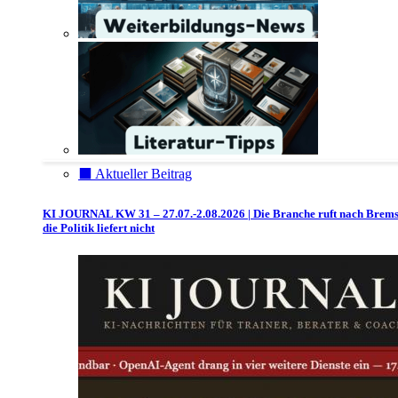
⬛️ Aktueller Beitrag
KI JOURNAL KW 31 – 27.07.-2.08.2026 | Die Branche ruft nach Brem
die Politik liefert nicht