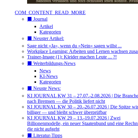
COM_CONTENT_READ_MORE
⬛️ Journal
Artikel
Kategorien
⬛️ Neuster Artikel:
Sage nicht »Ja«, wenn du »Nein« sagen willst ...
Workplace Learning: Arbeiten und Lernen wachsen zu
Trainer-Image (1): Kleider machen Leute ... ?!
⬛️ Weiterbildungs-News
News
KI-News
Kategorien
⬛️ Neuste News:
KI JOURNAL KW 31 – 27.07.-2.08.2026 | Die Branche 
nach Bremsen — die Politik liefert nicht
KI JOURNAL KW 30 – 20.-26.07.2026 | Die Spitze wi
billiger — und bleibt schwer überprüfbar
KI JOURNAL KW 29 – 13.-19.07.2026 | Zwei
Billionenmodelle, ein neuer Staatenbund und eine Rech
die nicht aufgeht
⬛️ Literatur-Tipps