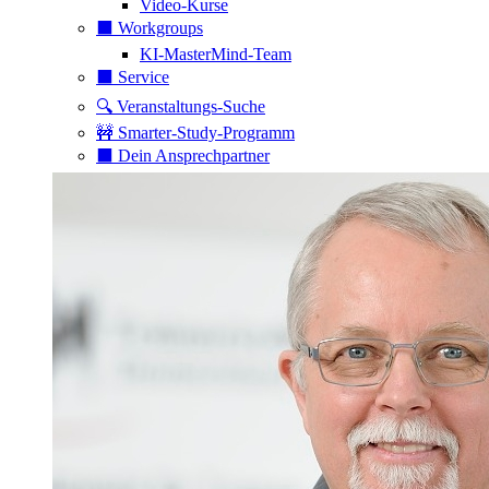
Video-Kurse
⬛️ Workgroups
KI-MasterMind-Team
⬛️ Service
🔍 Veranstaltungs-Suche
🚧 Smarter-Study-Programm
⬛️ Dein Ansprechpartner