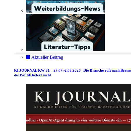
⬛️ Aktueller Beitrag
KI JOURNAL KW 31 – 27.07.-2.08.2026 | Die Branche ruft nach Brem
die Politik liefert nicht