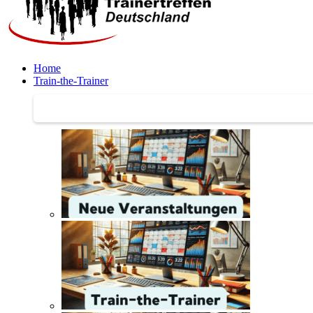
Home
Train-the-Trainer
Train-the-Trainer