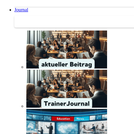
Journal
Journal | Weiterbildungs-News | Literatur-Tipps