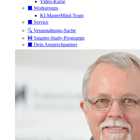
Video-Kurse
⬛️ Workgroups
KI-MasterMind-Team
⬛️ Service
🔍 Veranstaltungs-Suche
🚧 Smarter-Study-Programm
⬛️ Dein Ansprechpartner