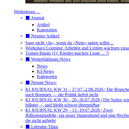
Weiterlesen …
⬛️ Journal
Artikel
Kategorien
⬛️ Neuster Artikel:
Sage nicht »Ja«, wenn du »Nein« sagen willst ...
Workplace Learning: Arbeiten und Lernen wachsen zu
Trainer-Image (1): Kleider machen Leute ... ?!
⬛️ Weiterbildungs-News
News
KI-News
Kategorien
⬛️ Neuste News:
KI JOURNAL KW 31 – 27.07.-2.08.2026 | Die Branche 
nach Bremsen — die Politik liefert nicht
KI JOURNAL KW 30 – 20.-26.07.2026 | Die Spitze wi
billiger — und bleibt schwer überprüfbar
KI JOURNAL KW 29 – 13.-19.07.2026 | Zwei
Billionenmodelle, ein neuer Staatenbund und eine Rech
die nicht aufgeht
⬛️ Literatur-Tipps