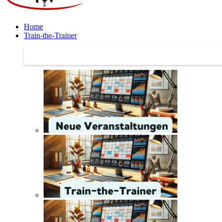
Home
Train-the-Trainer
Train-the-Trainer