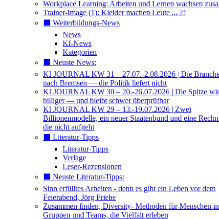
Workplace Learning: Arbeiten und Lernen wachsen zu
Trainer-Image (1): Kleider machen Leute ... ?!
⬛️ Weiterbildungs-News
News
KI-News
Kategorien
⬛️ Neuste News:
KI JOURNAL KW 31 – 27.07.-2.08.2026 | Die Branche 
nach Bremsen — die Politik liefert nicht
KI JOURNAL KW 30 – 20.-26.07.2026 | Die Spitze wi
billiger — und bleibt schwer überprüfbar
KI JOURNAL KW 29 – 13.-19.07.2026 | Zwei
Billionenmodelle, ein neuer Staatenbund und eine Rech
die nicht aufgeht
⬛️ Literatur-Tipps
Literatur-Tipps
Verlage
Leser-Rezensionen
⬛️ Neuste Literatur-Tipps:
Sinn erfülltes Arbeiten - denn es gibt ein Leben vor dem
Feierabend, Jörg Friebe
Zusammen finden, Diversity- Methoden für Menschen in
Gruppen und Teams, die Vielfalt erleben