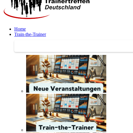
Home
Train-the-Trainer
Train-the-Trainer