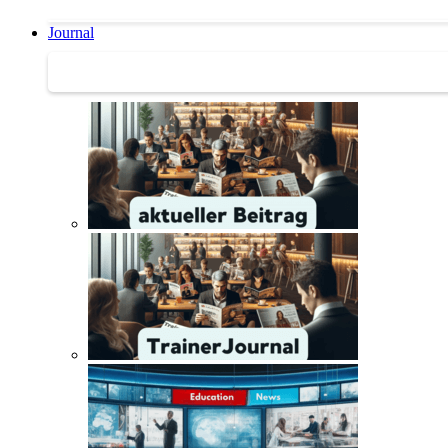
Journal
Journal | Weiterbildungs-News | Literatur-Tipps