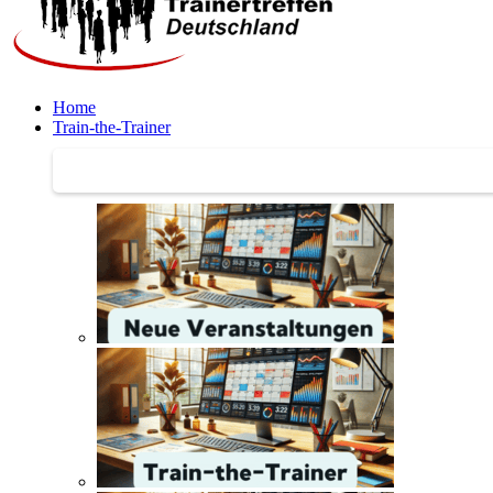
Home
Train-the-Trainer
Train-the-Trainer