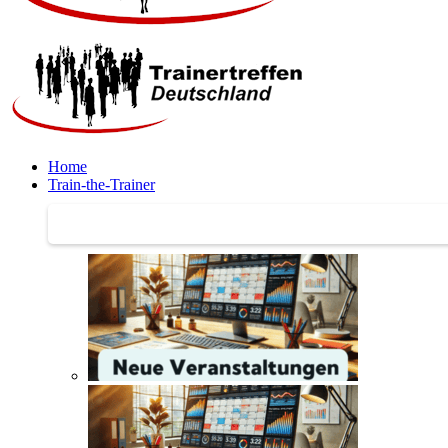
Home
Train-the-Trainer
Train-the-Trainer