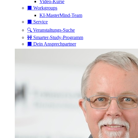
Video-Kurse
⬛️ Workgroups
KI-MasterMind-Team
⬛️ Service
🔍 Veranstaltungs-Suche
🚧 Smarter-Study-Programm
⬛️ Dein Ansprechpartner