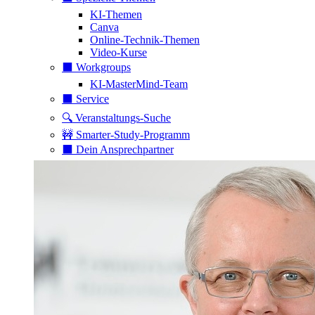
KI-Themen
Canva
Online-Technik-Themen
Video-Kurse
⬛️ Workgroups
KI-MasterMind-Team
⬛️ Service
🔍 Veranstaltungs-Suche
🚧 Smarter-Study-Programm
⬛️ Dein Ansprechpartner