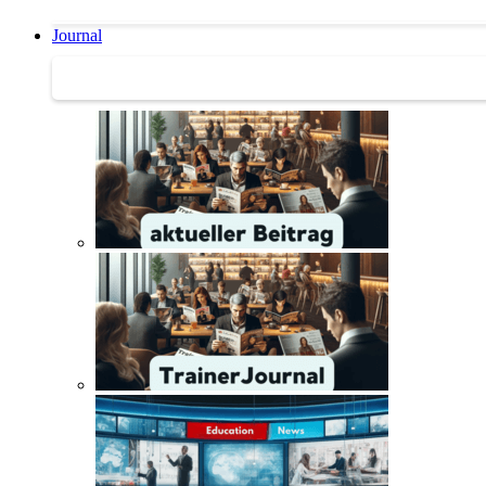
Journal
Journal | Weiterbildungs-News | Literatur-Tipps