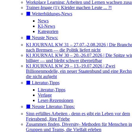
Workplace Learning: Arbeiten und Lernen wachsen zu
Trainer-Image (1): Kleider machen Leute ... ?!
⬛️ Weiterbildungs-News
News
KI-News
Kategorien
⬛️ Neuste News:
KI JOURNAL KW 31 – 27.07.-2.08.2026 | Die Branche 
nach Bremsen — die Politik liefert nicht
KI JOURNAL KW 30 – 20.-26.07.2026 | Die Spitze wi
billiger — und bleibt schwer überprüfbar
KI JOURNAL KW 29 – 13.-19.07.2026 | Zwei
Billionenmodelle, ein neuer Staatenbund und eine Rech
die nicht aufgeht
⬛️ Literatur-Tipps
Literatur-Tipps
Verlage
Leser-Rezensionen
⬛️ Neuste Literatur-Tipps:
Sinn erfülltes Arbeiten - denn es gibt ein Leben vor dem
Feierabend, Jörg Friebe
Zusammen finden, Diversity- Methoden für Menschen in
Gruppen und Teams, die Vielfalt erleben