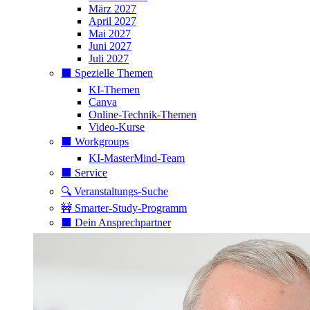
März 2027
April 2027
Mai 2027
Juni 2027
Juli 2027
⬛️ Spezielle Themen
KI-Themen
Canva
Online-Technik-Themen
Video-Kurse
⬛️ Workgroups
KI-MasterMind-Team
⬛️ Service
🔍 Veranstaltungs-Suche
🚧 Smarter-Study-Programm
⬛️ Dein Ansprechpartner