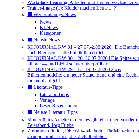
Workplace Learning: Arbeiten und Lernen wachsen zu
Trainer-Image (1): Kleider machen Leute ... ?!
⬛️ Weiterbildungs-News
News
KI-News
Kategorien
⬛️ Neuste News:
KI JOURNAL KW 31 – 27.07.-2.08.2026 | Die Branche 
nach Bremsen — die Politik liefert nicht
KI JOURNAL KW 30 – 20.-26.07.2026 | Die Spitze wi
billiger — und bleibt schwer überprüfbar
KI JOURNAL KW 29 – 13.-19.07.2026 | Zwei
Billionenmodelle, ein neuer Staatenbund und eine Rech
die nicht aufgeht
⬛️ Literatur-Tipps
Literatur-Tipps
Verlage
Leser-Rezensionen
⬛️ Neuste Literatur-Tipps:
Sinn erfülltes Arbeiten - denn es gibt ein Leben vor dem
Feierabend, Jörg Friebe
Zusammen finden, Diversity- Methoden für Menschen in
Gruppen und Teams, die Vielfalt erleben