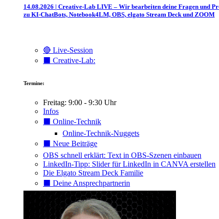
14.08.2026 | Creative-Lab LIVE – Wir bearbeiten deine Fragen und P
zu KI-ChatBots, Notebook4LM, OBS, elgato Stream Deck und ZOOM
🔴 Live-Session
⬛️ Creative-Lab:
Termine:
Freitag: 9:00 - 9:30 Uhr
Infos
⬛️ Online-Technik
Online-Technik-Nuggets
⬛️ Neue Beiträge
OBS schnell erklärt: Text in OBS-Szenen einbauen
LinkedIn-Tipp: Slider für LinkedIn in CANVA erstellen
Die Elgato Stream Deck Familie
⬛️ Deine Ansprechpartnerin