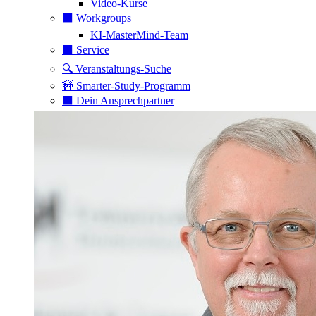
Video-Kurse
⬛️ Workgroups
KI-MasterMind-Team
⬛️ Service
🔍 Veranstaltungs-Suche
🚧 Smarter-Study-Programm
⬛️ Dein Ansprechpartner