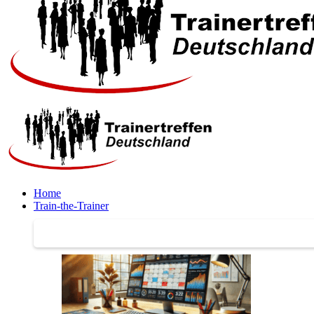
Home
Train-the-Trainer
Train-the-Trainer