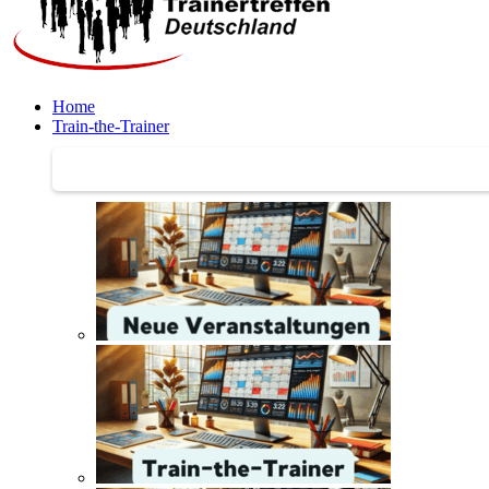
Home
Train-the-Trainer
Train-the-Trainer