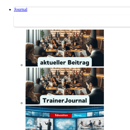
Journal
Journal | Weiterbildungs-News | Literatur-Tipps