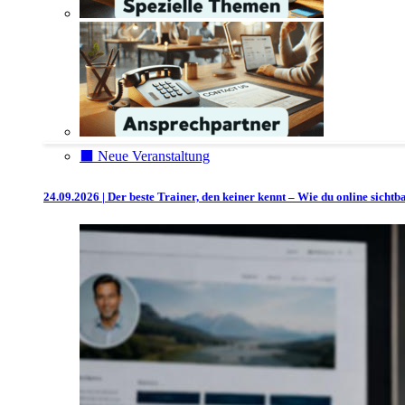
⬛️ Neue Veranstaltung
24.09.2026 | Der beste Trainer, den keiner kennt – Wie du online sicht