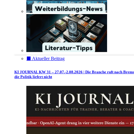
⬛️ Aktueller Beitrag
KI JOURNAL KW 31 – 27.07.-2.08.2026 | Die Branche ruft nach Brem
die Politik liefert nicht