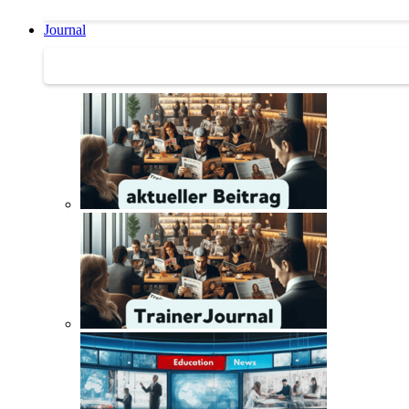
Journal
Journal | Weiterbildungs-News | Literatur-Tipps