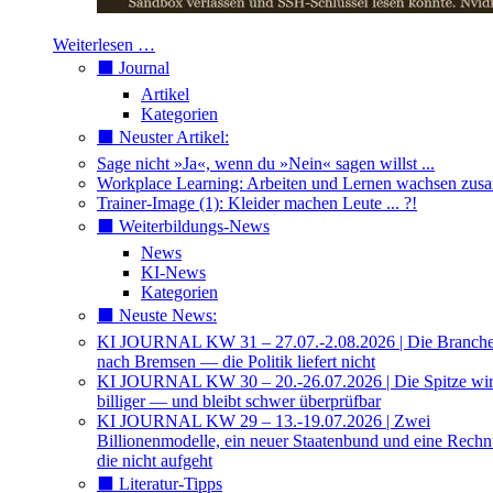
Weiterlesen …
⬛️ Journal
Artikel
Kategorien
⬛️ Neuster Artikel:
Sage nicht »Ja«, wenn du »Nein« sagen willst ...
Workplace Learning: Arbeiten und Lernen wachsen zu
Trainer-Image (1): Kleider machen Leute ... ?!
⬛️ Weiterbildungs-News
News
KI-News
Kategorien
⬛️ Neuste News:
KI JOURNAL KW 31 – 27.07.-2.08.2026 | Die Branche 
nach Bremsen — die Politik liefert nicht
KI JOURNAL KW 30 – 20.-26.07.2026 | Die Spitze wi
billiger — und bleibt schwer überprüfbar
KI JOURNAL KW 29 – 13.-19.07.2026 | Zwei
Billionenmodelle, ein neuer Staatenbund und eine Rech
die nicht aufgeht
⬛️ Literatur-Tipps