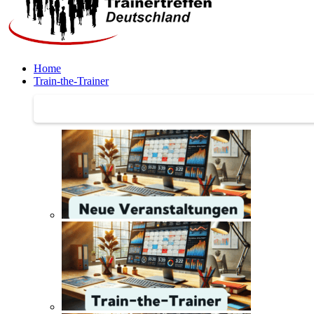
Home
Train-the-Trainer
Train-the-Trainer