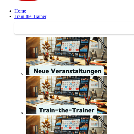
Home
Train-the-Trainer
Train-the-Trainer