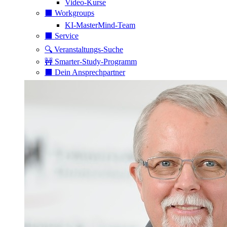
Video-Kurse
⬛️ Workgroups
KI-MasterMind-Team
⬛️ Service
🔍 Veranstaltungs-Suche
🚧 Smarter-Study-Programm
⬛️ Dein Ansprechpartner