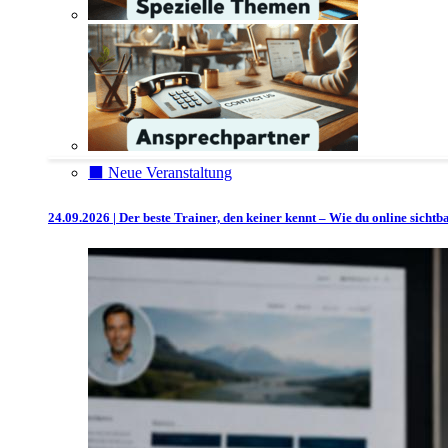
⬛️ Neue Veranstaltung
24.09.2026 | Der beste Trainer, den keiner kennt – Wie du online sicht