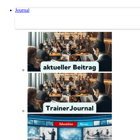
Journal
Journal | Weiterbildungs-News | Literatur-Tipps