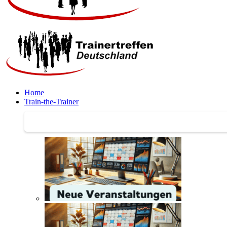
Home
Train-the-Trainer
Train-the-Trainer