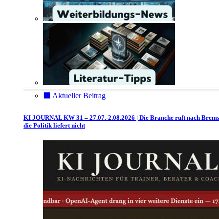
⬛️ Aktueller Beitrag
KI JOURNAL KW 31 – 27.07.-2.08.2026 | Die Branche ruft nach Brem
die Politik liefert nicht