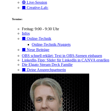
🔴 Live-Session
⬛️ Creative-Lab:
Termine:
Freitag: 9:00 - 9:30 Uhr
Infos
⬛️ Online-Technik
Online-Technik-Nuggets
⬛️ Neue Beiträge
OBS schnell erklärt: Text in OBS-Szenen einbauen
LinkedIn-Tipp: Slider für LinkedIn in CANVA erstellen
Die Elgato Stream Deck Familie
⬛️ Deine Ansprechpartnerin