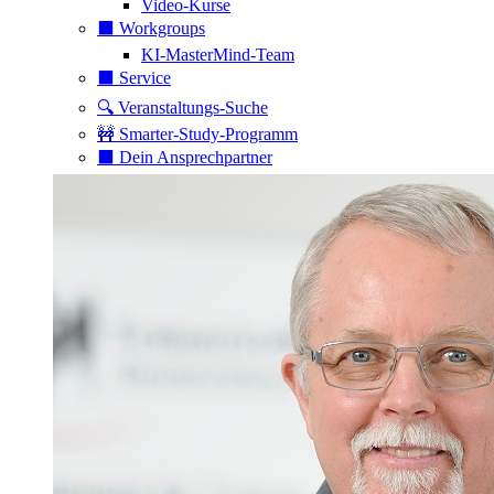
Video-Kurse
⬛️ Workgroups
KI-MasterMind-Team
⬛️ Service
🔍 Veranstaltungs-Suche
🚧 Smarter-Study-Programm
⬛️ Dein Ansprechpartner