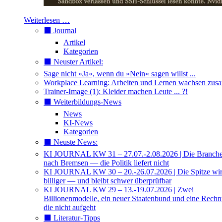
Weiterlesen …
⬛️ Journal
Artikel
Kategorien
⬛️ Neuster Artikel:
Sage nicht »Ja«, wenn du »Nein« sagen willst ...
Workplace Learning: Arbeiten und Lernen wachsen zu
Trainer-Image (1): Kleider machen Leute ... ?!
⬛️ Weiterbildungs-News
News
KI-News
Kategorien
⬛️ Neuste News:
KI JOURNAL KW 31 – 27.07.-2.08.2026 | Die Branche 
nach Bremsen — die Politik liefert nicht
KI JOURNAL KW 30 – 20.-26.07.2026 | Die Spitze wi
billiger — und bleibt schwer überprüfbar
KI JOURNAL KW 29 – 13.-19.07.2026 | Zwei
Billionenmodelle, ein neuer Staatenbund und eine Rech
die nicht aufgeht
⬛️ Literatur-Tipps