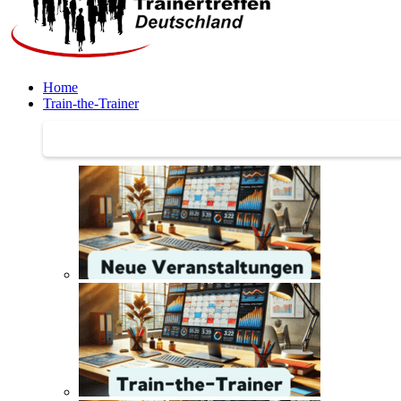
Home
Train-the-Trainer
Train-the-Trainer