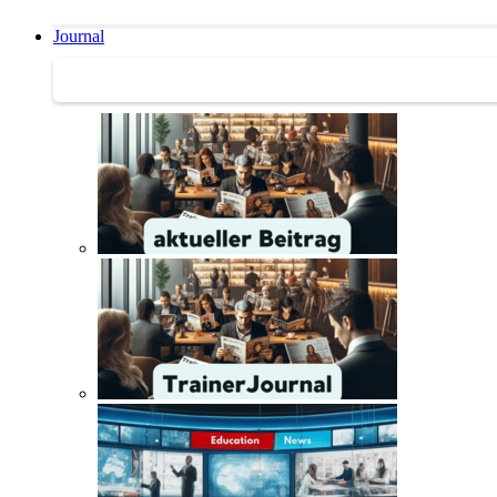
Journal
Journal | Weiterbildungs-News | Literatur-Tipps