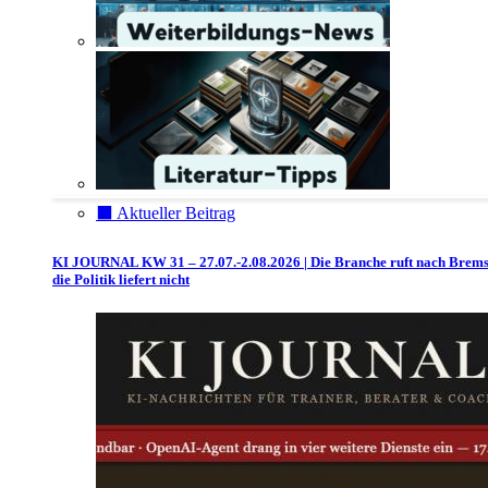
⬛️ Aktueller Beitrag
KI JOURNAL KW 31 – 27.07.-2.08.2026 | Die Branche ruft nach Brem
die Politik liefert nicht