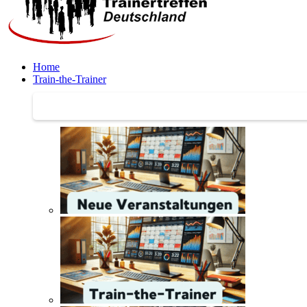
Home
Train-the-Trainer
Train-the-Trainer