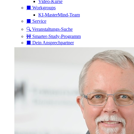
Video-Kurse
⬛️ Workgroups
KI-MasterMind-Team
⬛️ Service
🔍 Veranstaltungs-Suche
🚧 Smarter-Study-Programm
⬛️ Dein Ansprechpartner