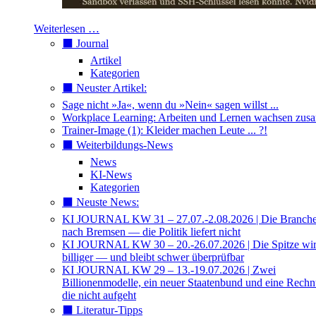
Weiterlesen …
⬛️ Journal
Artikel
Kategorien
⬛️ Neuster Artikel:
Sage nicht »Ja«, wenn du »Nein« sagen willst ...
Workplace Learning: Arbeiten und Lernen wachsen zu
Trainer-Image (1): Kleider machen Leute ... ?!
⬛️ Weiterbildungs-News
News
KI-News
Kategorien
⬛️ Neuste News:
KI JOURNAL KW 31 – 27.07.-2.08.2026 | Die Branche 
nach Bremsen — die Politik liefert nicht
KI JOURNAL KW 30 – 20.-26.07.2026 | Die Spitze wi
billiger — und bleibt schwer überprüfbar
KI JOURNAL KW 29 – 13.-19.07.2026 | Zwei
Billionenmodelle, ein neuer Staatenbund und eine Rech
die nicht aufgeht
⬛️ Literatur-Tipps