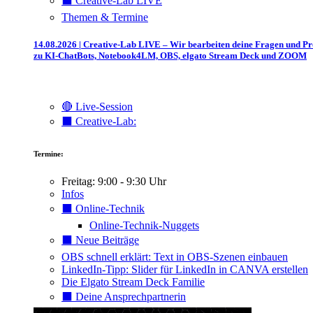
⬛️ Creative-Lab LIVE
Themen & Termine
14.08.2026 | Creative-Lab LIVE – Wir bearbeiten deine Fragen und P
zu KI-ChatBots, Notebook4LM, OBS, elgato Stream Deck und ZOOM
🔴 Live-Session
⬛️ Creative-Lab:
Termine:
Freitag: 9:00 - 9:30 Uhr
Infos
⬛️ Online-Technik
Online-Technik-Nuggets
⬛️ Neue Beiträge
OBS schnell erklärt: Text in OBS-Szenen einbauen
LinkedIn-Tipp: Slider für LinkedIn in CANVA erstellen
Die Elgato Stream Deck Familie
⬛️ Deine Ansprechpartnerin