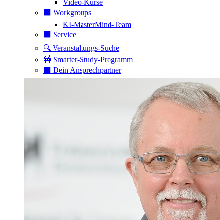
Video-Kurse
⬛️ Workgroups
KI-MasterMind-Team
⬛️ Service
🔍 Veranstaltungs-Suche
🚧 Smarter-Study-Programm
⬛️ Dein Ansprechpartner