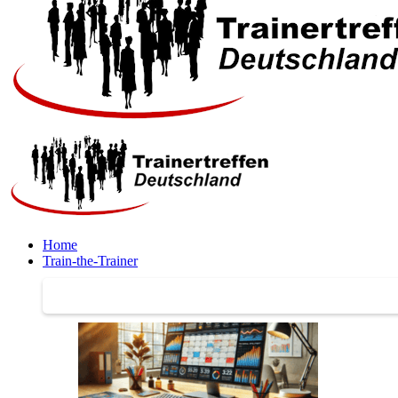
Home
Train-the-Trainer
Train-the-Trainer