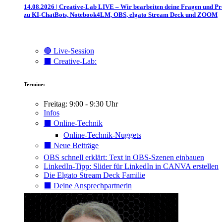
14.08.2026 | Creative-Lab LIVE – Wir bearbeiten deine Fragen und P
zu KI-ChatBots, Notebook4LM, OBS, elgato Stream Deck und ZOOM
🔴 Live-Session
⬛️ Creative-Lab:
Termine:
Freitag: 9:00 - 9:30 Uhr
Infos
⬛️ Online-Technik
Online-Technik-Nuggets
⬛️ Neue Beiträge
OBS schnell erklärt: Text in OBS-Szenen einbauen
LinkedIn-Tipp: Slider für LinkedIn in CANVA erstellen
Die Elgato Stream Deck Familie
⬛️ Deine Ansprechpartnerin