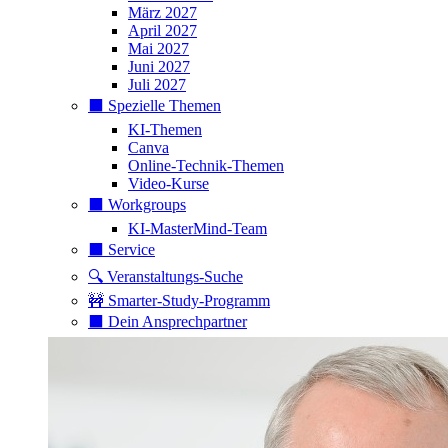
März 2027
April 2027
Mai 2027
Juni 2027
Juli 2027
⬛️ Spezielle Themen
KI-Themen
Canva
Online-Technik-Themen
Video-Kurse
⬛️ Workgroups
KI-MasterMind-Team
⬛️ Service
🔍 Veranstaltungs-Suche
🚧 Smarter-Study-Programm
⬛️ Dein Ansprechpartner