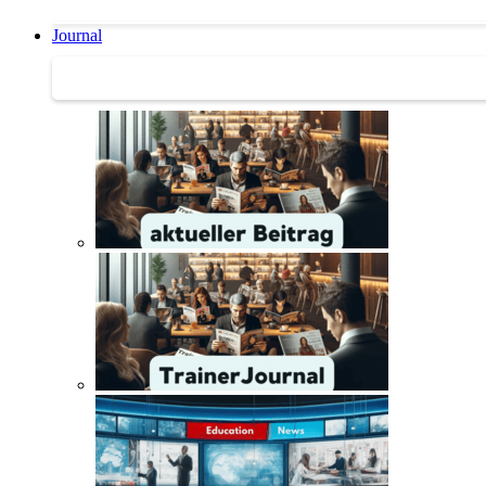
Journal
Journal | Weiterbildungs-News | Literatur-Tipps