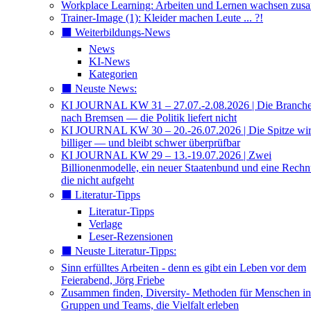
Workplace Learning: Arbeiten und Lernen wachsen zu
Trainer-Image (1): Kleider machen Leute ... ?!
⬛️ Weiterbildungs-News
News
KI-News
Kategorien
⬛️ Neuste News:
KI JOURNAL KW 31 – 27.07.-2.08.2026 | Die Branche 
nach Bremsen — die Politik liefert nicht
KI JOURNAL KW 30 – 20.-26.07.2026 | Die Spitze wi
billiger — und bleibt schwer überprüfbar
KI JOURNAL KW 29 – 13.-19.07.2026 | Zwei
Billionenmodelle, ein neuer Staatenbund und eine Rech
die nicht aufgeht
⬛️ Literatur-Tipps
Literatur-Tipps
Verlage
Leser-Rezensionen
⬛️ Neuste Literatur-Tipps:
Sinn erfülltes Arbeiten - denn es gibt ein Leben vor dem
Feierabend, Jörg Friebe
Zusammen finden, Diversity- Methoden für Menschen in
Gruppen und Teams, die Vielfalt erleben