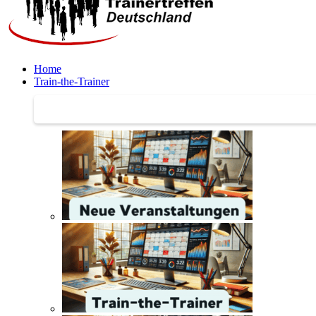
Home
Train-the-Trainer
Train-the-Trainer