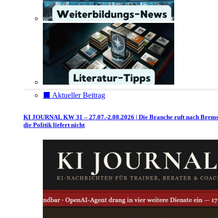
⬛️ Aktueller Beitrag
KI JOURNAL KW 31 – 27.07.-2.08.2026 | Die Branche ruft nach Brem
die Politik liefert nicht