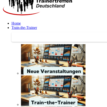
Home
Train-the-Trainer
Train-the-Trainer