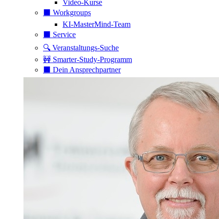
Video-Kurse
⬛️ Workgroups
KI-MasterMind-Team
⬛️ Service
🔍 Veranstaltungs-Suche
🚧 Smarter-Study-Programm
⬛️ Dein Ansprechpartner