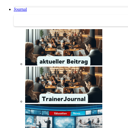
Journal
Journal | Weiterbildungs-News | Literatur-Tipps