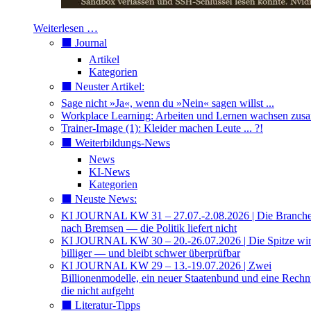
Weiterlesen …
⬛️ Journal
Artikel
Kategorien
⬛️ Neuster Artikel:
Sage nicht »Ja«, wenn du »Nein« sagen willst ...
Workplace Learning: Arbeiten und Lernen wachsen zu
Trainer-Image (1): Kleider machen Leute ... ?!
⬛️ Weiterbildungs-News
News
KI-News
Kategorien
⬛️ Neuste News:
KI JOURNAL KW 31 – 27.07.-2.08.2026 | Die Branche 
nach Bremsen — die Politik liefert nicht
KI JOURNAL KW 30 – 20.-26.07.2026 | Die Spitze wi
billiger — und bleibt schwer überprüfbar
KI JOURNAL KW 29 – 13.-19.07.2026 | Zwei
Billionenmodelle, ein neuer Staatenbund und eine Rech
die nicht aufgeht
⬛️ Literatur-Tipps