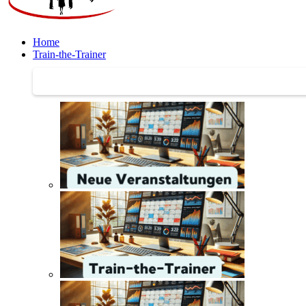
Home
Train-the-Trainer
Train-the-Trainer