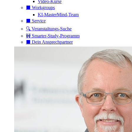
Video-Kurse
⬛️ Workgroups
KI-MasterMind-Team
⬛️ Service
🔍 Veranstaltungs-Suche
🚧 Smarter-Study-Programm
⬛️ Dein Ansprechpartner