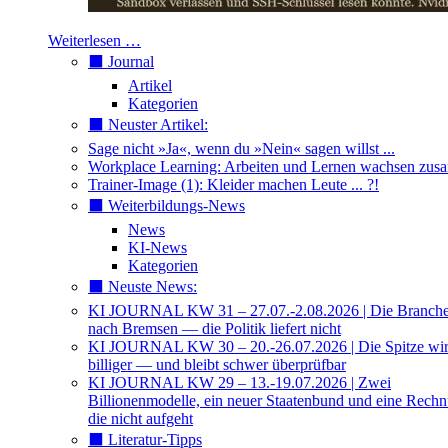
Weiterlesen …
⬛️ Journal
Artikel
Kategorien
⬛️ Neuster Artikel:
Sage nicht »Ja«, wenn du »Nein« sagen willst ...
Workplace Learning: Arbeiten und Lernen wachsen zu
Trainer-Image (1): Kleider machen Leute ... ?!
⬛️ Weiterbildungs-News
News
KI-News
Kategorien
⬛️ Neuste News:
KI JOURNAL KW 31 – 27.07.-2.08.2026 | Die Branche 
nach Bremsen — die Politik liefert nicht
KI JOURNAL KW 30 – 20.-26.07.2026 | Die Spitze wi
billiger — und bleibt schwer überprüfbar
KI JOURNAL KW 29 – 13.-19.07.2026 | Zwei
Billionenmodelle, ein neuer Staatenbund und eine Rech
die nicht aufgeht
⬛️ Literatur-Tipps