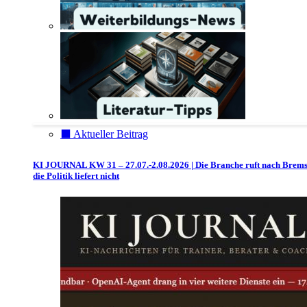
⬛️ Aktueller Beitrag
KI JOURNAL KW 31 – 27.07.-2.08.2026 | Die Branche ruft nach Brem
die Politik liefert nicht