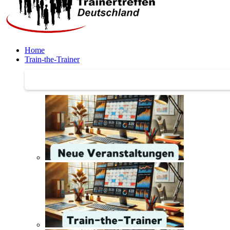
Home
Train-the-Trainer
Train-the-Trainer