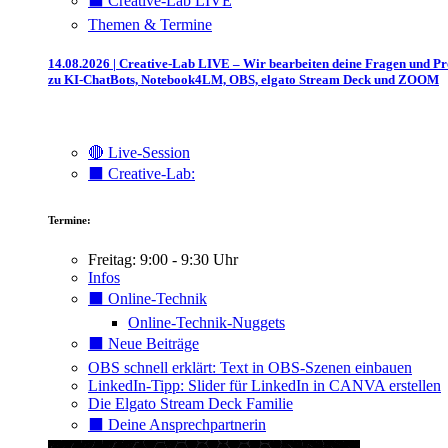
⬛️ Creative-Lab LIVE
Themen & Termine
14.08.2026 | Creative-Lab LIVE – Wir bearbeiten deine Fragen und P
zu KI-ChatBots, Notebook4LM, OBS, elgato Stream Deck und ZOOM
🔴 Live-Session
⬛️ Creative-Lab:
Termine:
Freitag: 9:00 - 9:30 Uhr
Infos
⬛️ Online-Technik
Online-Technik-Nuggets
⬛️ Neue Beiträge
OBS schnell erklärt: Text in OBS-Szenen einbauen
LinkedIn-Tipp: Slider für LinkedIn in CANVA erstellen
Die Elgato Stream Deck Familie
⬛️ Deine Ansprechpartnerin