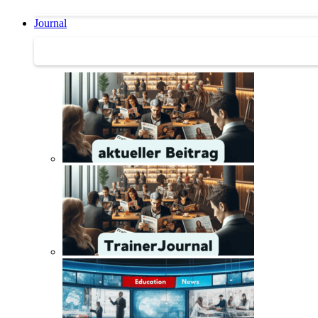
Journal
Journal | Weiterbildungs-News | Literatur-Tipps