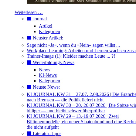
Weiterlesen …
⬛️ Journal
Artikel
Kategorien
⬛️ Neuster Artikel:
Sage nicht »Ja«, wenn du »Nein« sagen willst ...
Workplace Learning: Arbeiten und Lernen wachsen zu
Trainer-Image (1): Kleider machen Leute ... ?!
⬛️ Weiterbildungs-News
News
KI-News
Kategorien
⬛️ Neuste News:
KI JOURNAL KW 31 – 27.07.-2.08.2026 | Die Branche 
nach Bremsen — die Politik liefert nicht
KI JOURNAL KW 30 – 20.-26.07.2026 | Die Spitze wi
billiger — und bleibt schwer überprüfbar
KI JOURNAL KW 29 – 13.-19.07.2026 | Zwei
Billionenmodelle, ein neuer Staatenbund und eine Rech
die nicht aufgeht
⬛️ Literatur-Tipps