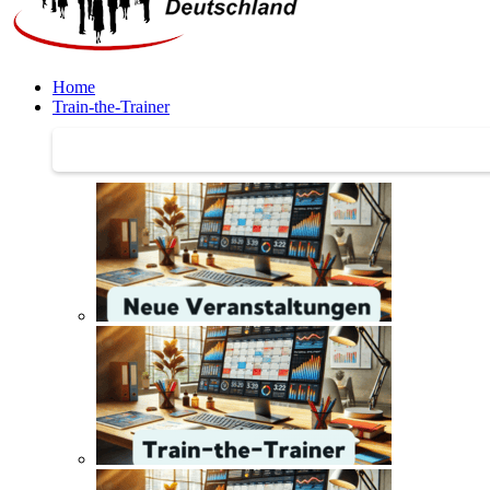
Home
Train-the-Trainer
Train-the-Trainer