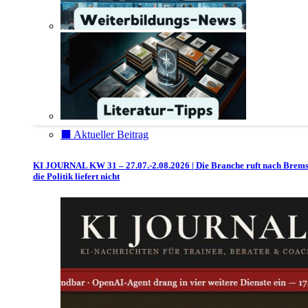
⬛️ Aktueller Beitrag
KI JOURNAL KW 31 – 27.07.-2.08.2026 | Die Branche ruft nach Brem
die Politik liefert nicht