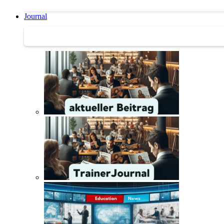
Journal
Journal | Weiterbildungs-News | Literatur-Tipps