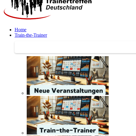
Home
Train-the-Trainer
Train-the-Trainer