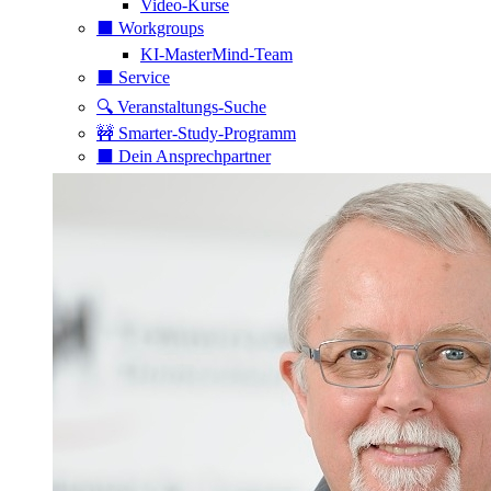
Video-Kurse
⬛️ Workgroups
KI-MasterMind-Team
⬛️ Service
🔍 Veranstaltungs-Suche
🚧 Smarter-Study-Programm
⬛️ Dein Ansprechpartner