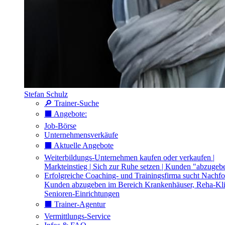
Stefan Schulz
🔎 Trainer-Suche
⬛️ Angebote:
Job-Börse
Unternehmensverkäufe
⬛️ Aktuelle Angebote
Weiterbildungs-Unternehmen kaufen oder verkaufen |
Markteinstieg | Sich zur Ruhe setzen | Kunden "abzugeb
Erfolgreiche Coaching- und Trainingsfirma sucht Nachfo
Kunden abzugeben im Bereich Krankenhäuser, Reha-Kli
Senioren-Einrichtungen
⬛️ Trainer-Agentur
Vermittlungs-Service