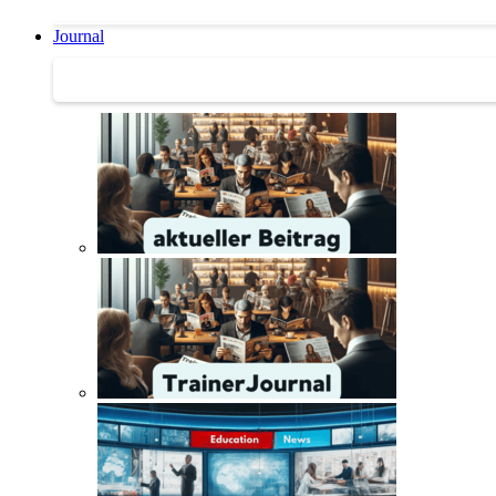
Journal
Journal | Weiterbildungs-News | Literatur-Tipps