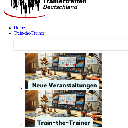
Home
Train-the-Trainer
Train-the-Trainer