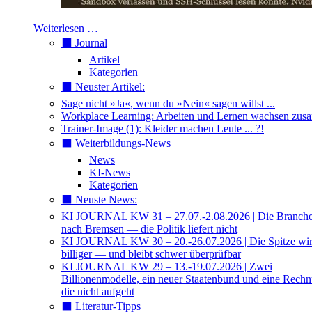
Weiterlesen …
⬛️ Journal
Artikel
Kategorien
⬛️ Neuster Artikel:
Sage nicht »Ja«, wenn du »Nein« sagen willst ...
Workplace Learning: Arbeiten und Lernen wachsen zu
Trainer-Image (1): Kleider machen Leute ... ?!
⬛️ Weiterbildungs-News
News
KI-News
Kategorien
⬛️ Neuste News:
KI JOURNAL KW 31 – 27.07.-2.08.2026 | Die Branche 
nach Bremsen — die Politik liefert nicht
KI JOURNAL KW 30 – 20.-26.07.2026 | Die Spitze wi
billiger — und bleibt schwer überprüfbar
KI JOURNAL KW 29 – 13.-19.07.2026 | Zwei
Billionenmodelle, ein neuer Staatenbund und eine Rech
die nicht aufgeht
⬛️ Literatur-Tipps