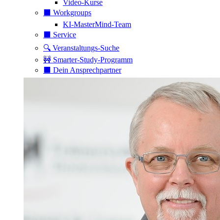
Video-Kurse
⬛️ Workgroups
KI-MasterMind-Team
⬛️ Service
🔍 Veranstaltungs-Suche
🚧 Smarter-Study-Programm
⬛️ Dein Ansprechpartner