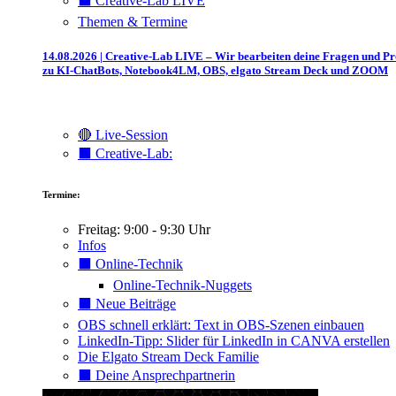
⬛️ Creative-Lab LIVE
Themen & Termine
14.08.2026 | Creative-Lab LIVE – Wir bearbeiten deine Fragen und P
zu KI-ChatBots, Notebook4LM, OBS, elgato Stream Deck und ZOOM
🔴 Live-Session
⬛️ Creative-Lab:
Termine:
Freitag: 9:00 - 9:30 Uhr
Infos
⬛️ Online-Technik
Online-Technik-Nuggets
⬛️ Neue Beiträge
OBS schnell erklärt: Text in OBS-Szenen einbauen
LinkedIn-Tipp: Slider für LinkedIn in CANVA erstellen
Die Elgato Stream Deck Familie
⬛️ Deine Ansprechpartnerin