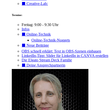
⬛️ Creative-Lab:
Termine:
Freitag: 9:00 - 9:30 Uhr
Infos
⬛️ Online-Technik
Online-Technik-Nuggets
⬛️ Neue Beiträge
OBS schnell erklärt: Text in OBS-Szenen einbauen
LinkedIn-Tipp: Slider für LinkedIn in CANVA erstellen
Die Elgato Stream Deck Familie
⬛️ Deine Ansprechpartnerin