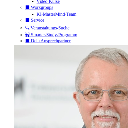
Video-Kurse
⬛️ Workgroups
KI-MasterMind-Team
⬛️ Service
🔍 Veranstaltungs-Suche
🚧 Smarter-Study-Programm
⬛️ Dein Ansprechpartner