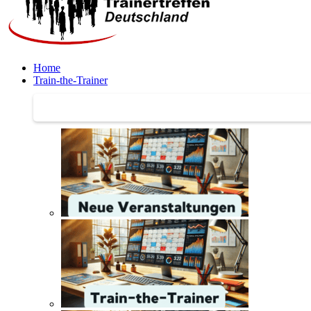
Home
Train-the-Trainer
Train-the-Trainer