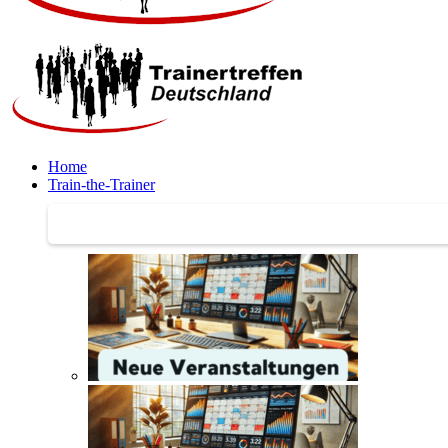
Home
Train-the-Trainer
Train-the-Trainer