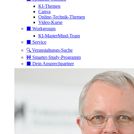
KI-Themen
Canva
Online-Technik-Themen
Video-Kurse
⬛️ Workgroups
KI-MasterMind-Team
⬛️ Service
🔍 Veranstaltungs-Suche
🚧 Smarter-Study-Programm
⬛️ Dein Ansprechpartner