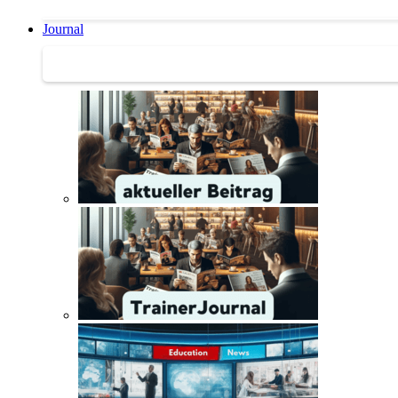
Journal
Journal | Weiterbildungs-News | Literatur-Tipps