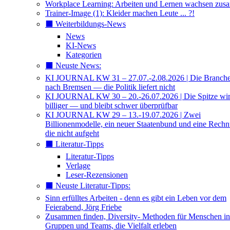
Workplace Learning: Arbeiten und Lernen wachsen zu
Trainer-Image (1): Kleider machen Leute ... ?!
⬛️ Weiterbildungs-News
News
KI-News
Kategorien
⬛️ Neuste News:
KI JOURNAL KW 31 – 27.07.-2.08.2026 | Die Branche 
nach Bremsen — die Politik liefert nicht
KI JOURNAL KW 30 – 20.-26.07.2026 | Die Spitze wi
billiger — und bleibt schwer überprüfbar
KI JOURNAL KW 29 – 13.-19.07.2026 | Zwei
Billionenmodelle, ein neuer Staatenbund und eine Rech
die nicht aufgeht
⬛️ Literatur-Tipps
Literatur-Tipps
Verlage
Leser-Rezensionen
⬛️ Neuste Literatur-Tipps:
Sinn erfülltes Arbeiten - denn es gibt ein Leben vor dem
Feierabend, Jörg Friebe
Zusammen finden, Diversity- Methoden für Menschen in
Gruppen und Teams, die Vielfalt erleben