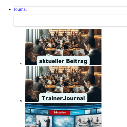
Journal
Journal | Weiterbildungs-News | Literatur-Tipps