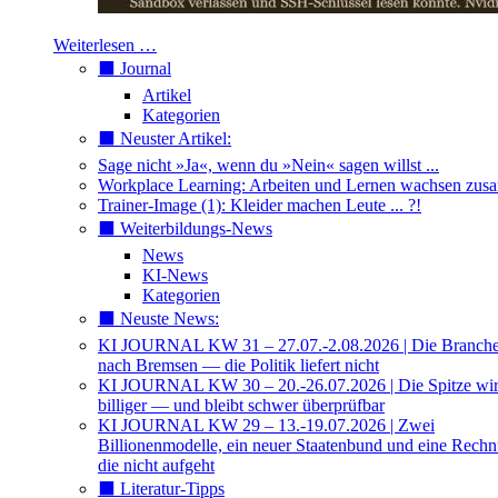
Weiterlesen …
⬛️ Journal
Artikel
Kategorien
⬛️ Neuster Artikel:
Sage nicht »Ja«, wenn du »Nein« sagen willst ...
Workplace Learning: Arbeiten und Lernen wachsen zu
Trainer-Image (1): Kleider machen Leute ... ?!
⬛️ Weiterbildungs-News
News
KI-News
Kategorien
⬛️ Neuste News:
KI JOURNAL KW 31 – 27.07.-2.08.2026 | Die Branche 
nach Bremsen — die Politik liefert nicht
KI JOURNAL KW 30 – 20.-26.07.2026 | Die Spitze wi
billiger — und bleibt schwer überprüfbar
KI JOURNAL KW 29 – 13.-19.07.2026 | Zwei
Billionenmodelle, ein neuer Staatenbund und eine Rech
die nicht aufgeht
⬛️ Literatur-Tipps