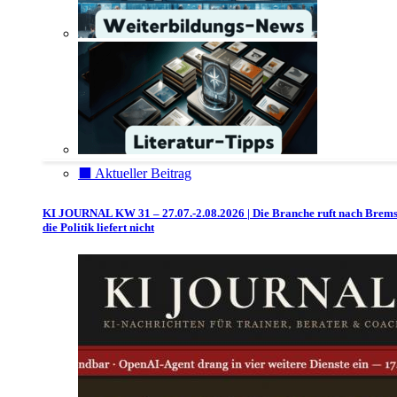
⬛️ Aktueller Beitrag
KI JOURNAL KW 31 – 27.07.-2.08.2026 | Die Branche ruft nach Brem
die Politik liefert nicht