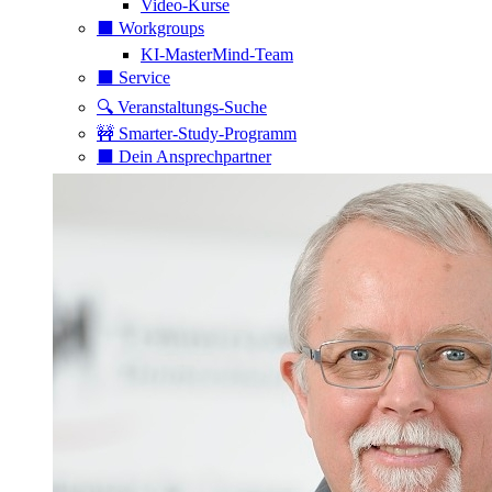
Video-Kurse
⬛️ Workgroups
KI-MasterMind-Team
⬛️ Service
🔍 Veranstaltungs-Suche
🚧 Smarter-Study-Programm
⬛️ Dein Ansprechpartner