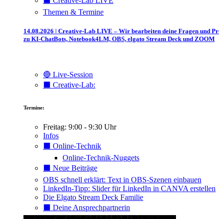
⬛️ Creative-Lab LIVE
Themen & Termine
14.08.2026 | Creative-Lab LIVE – Wir bearbeiten deine Fragen und P
zu KI-ChatBots, Notebook4LM, OBS, elgato Stream Deck und ZOOM
🔴 Live-Session
⬛️ Creative-Lab:
Termine:
Freitag: 9:00 - 9:30 Uhr
Infos
⬛️ Online-Technik
Online-Technik-Nuggets
⬛️ Neue Beiträge
OBS schnell erklärt: Text in OBS-Szenen einbauen
LinkedIn-Tipp: Slider für LinkedIn in CANVA erstellen
Die Elgato Stream Deck Familie
⬛️ Deine Ansprechpartnerin