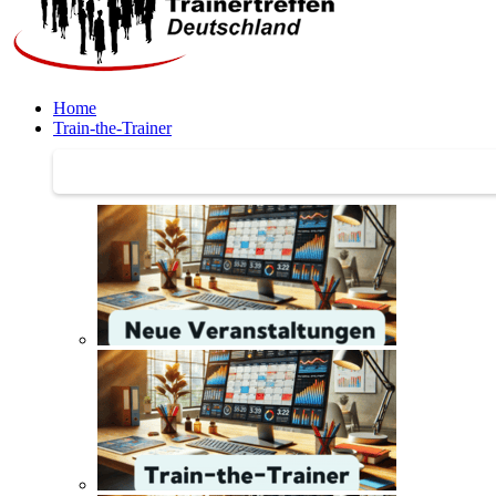
Home
Train-the-Trainer
Train-the-Trainer