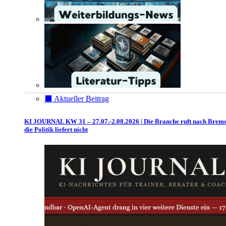
⬛️ Aktueller Beitrag
KI JOURNAL KW 31 – 27.07.-2.08.2026 | Die Branche ruft nach Brem
die Politik liefert nicht