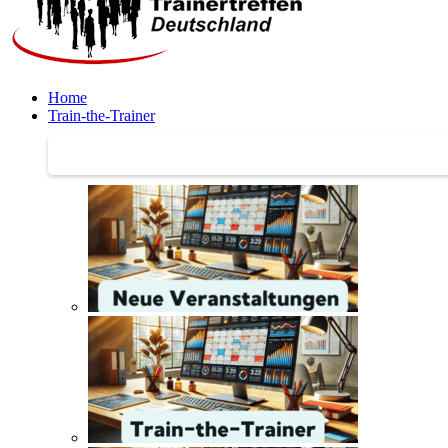
Home
Train-the-Trainer
Train-the-Trainer