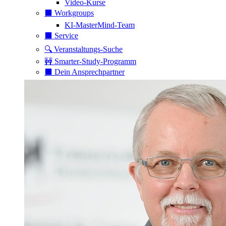
Video-Kurse
⬛️ Workgroups
KI-MasterMind-Team
⬛️ Service
🔍 Veranstaltungs-Suche
🚧 Smarter-Study-Programm
⬛️ Dein Ansprechpartner