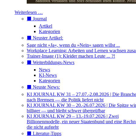
Weiterlesen …
⬛️ Journal
Artikel
Kategorien
⬛️ Neuster Artikel:
Sage nicht »Ja«, wenn du »Nein« sagen willst ...
Workplace Learning: Arbeiten und Lernen wachsen zu
Trainer-Image (1): Kleider machen Leute ... ?!
⬛️ Weiterbildungs-News
News
KI-News
Kategorien
⬛️ Neuste News:
KI JOURNAL KW 31 – 27.07.-2.08.2026 | Die Branche 
nach Bremsen — die Politik liefert nicht
KI JOURNAL KW 30 – 20.-26.07.2026 | Die Spitze wi
billiger — und bleibt schwer überprüfbar
KI JOURNAL KW 29 – 13.-19.07.2026 | Zwei
Billionenmodelle, ein neuer Staatenbund und eine Rech
die nicht aufgeht
⬛️ Literatur-Tipps