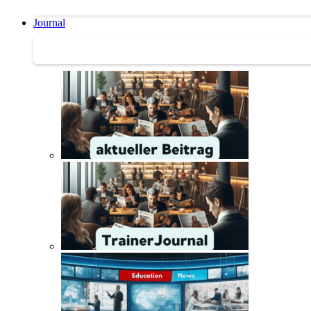
Journal
Journal | Weiterbildungs-News | Literatur-Tipps