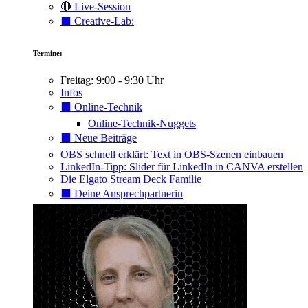
🔴 Live-Session
⬛️ Creative-Lab:
Termine:
Freitag: 9:00 - 9:30 Uhr
Infos
⬛️ Online-Technik
Online-Technik-Nuggets
⬛️ Neue Beiträge
OBS schnell erklärt: Text in OBS-Szenen einbauen
LinkedIn-Tipp: Slider für LinkedIn in CANVA erstellen
Die Elgato Stream Deck Familie
⬛️ Deine Ansprechpartnerin