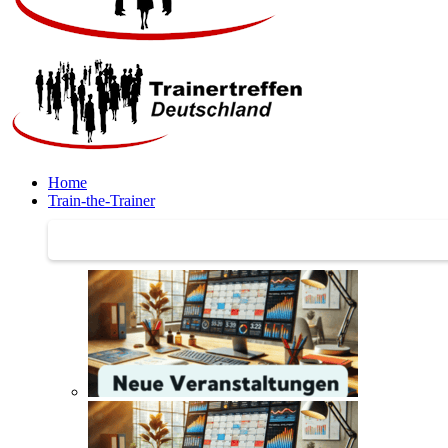
Home
Train-the-Trainer
Train-the-Trainer