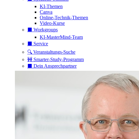
KI-Themen
Canva
Online-Technik-Themen
Video-Kurse
⬛️ Workgroups
KI-MasterMind-Team
⬛️ Service
🔍 Veranstaltungs-Suche
🚧 Smarter-Study-Programm
⬛️ Dein Ansprechpartner