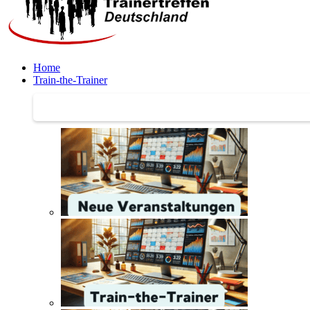
Home
Train-the-Trainer
Train-the-Trainer