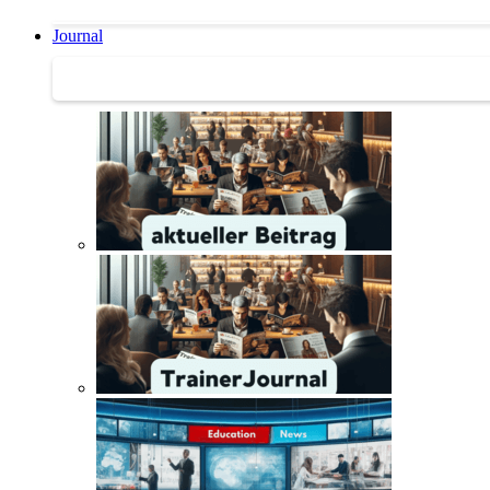
Journal
Journal | Weiterbildungs-News | Literatur-Tipps