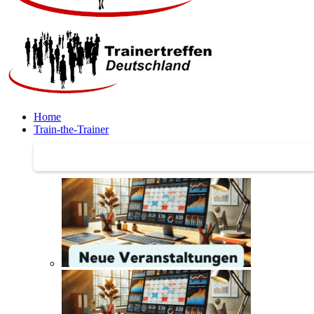
Home
Train-the-Trainer
Train-the-Trainer