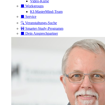
Video-Kurse
⬛️ Workgroups
KI-MasterMind-Team
⬛️ Service
🔍 Veranstaltungs-Suche
🚧 Smarter-Study-Programm
⬛️ Dein Ansprechpartner