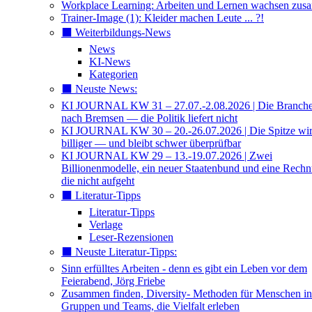
Workplace Learning: Arbeiten und Lernen wachsen zu
Trainer-Image (1): Kleider machen Leute ... ?!
⬛️ Weiterbildungs-News
News
KI-News
Kategorien
⬛️ Neuste News:
KI JOURNAL KW 31 – 27.07.-2.08.2026 | Die Branche 
nach Bremsen — die Politik liefert nicht
KI JOURNAL KW 30 – 20.-26.07.2026 | Die Spitze wi
billiger — und bleibt schwer überprüfbar
KI JOURNAL KW 29 – 13.-19.07.2026 | Zwei
Billionenmodelle, ein neuer Staatenbund und eine Rech
die nicht aufgeht
⬛️ Literatur-Tipps
Literatur-Tipps
Verlage
Leser-Rezensionen
⬛️ Neuste Literatur-Tipps:
Sinn erfülltes Arbeiten - denn es gibt ein Leben vor dem
Feierabend, Jörg Friebe
Zusammen finden, Diversity- Methoden für Menschen in
Gruppen und Teams, die Vielfalt erleben