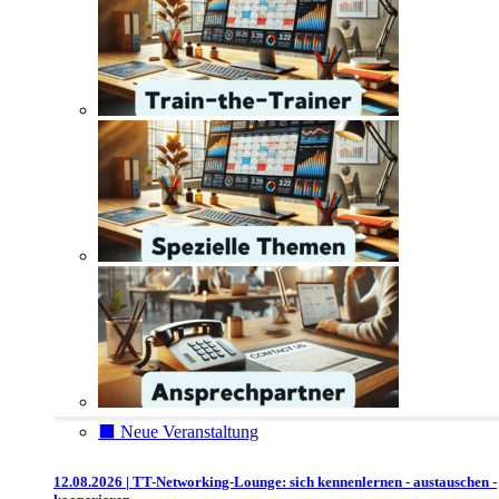
⬛️ Neue Veranstaltung
12.08.2026 | TT-Networking-Lounge: sich kennenlernen - austauschen -