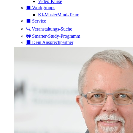
Video-Kurse
⬛️ Workgroups
KI-MasterMind-Team
⬛️ Service
🔍 Veranstaltungs-Suche
🚧 Smarter-Study-Programm
⬛️ Dein Ansprechpartner