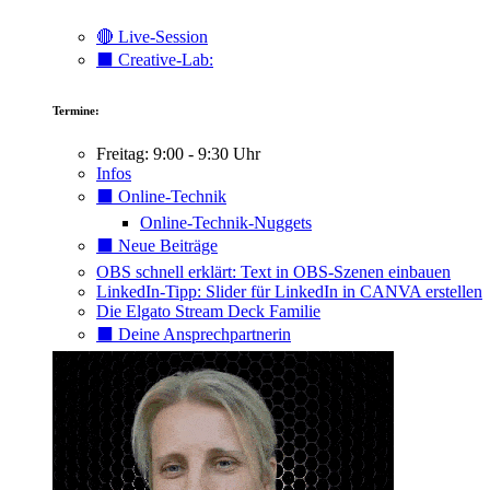
🔴 Live-Session
⬛️ Creative-Lab:
Termine:
Freitag: 9:00 - 9:30 Uhr
Infos
⬛️ Online-Technik
Online-Technik-Nuggets
⬛️ Neue Beiträge
OBS schnell erklärt: Text in OBS-Szenen einbauen
LinkedIn-Tipp: Slider für LinkedIn in CANVA erstellen
Die Elgato Stream Deck Familie
⬛️ Deine Ansprechpartnerin