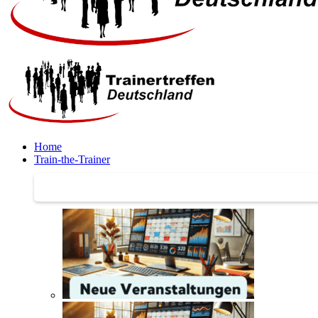
Home
Train-the-Trainer
Train-the-Trainer