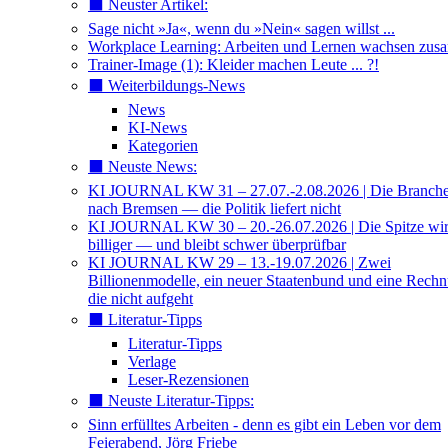
⬛️ Neuster Artikel:
Sage nicht »Ja«, wenn du »Nein« sagen willst ...
Workplace Learning: Arbeiten und Lernen wachsen zu
Trainer-Image (1): Kleider machen Leute ... ?!
⬛️ Weiterbildungs-News
News
KI-News
Kategorien
⬛️ Neuste News:
KI JOURNAL KW 31 – 27.07.-2.08.2026 | Die Branche 
nach Bremsen — die Politik liefert nicht
KI JOURNAL KW 30 – 20.-26.07.2026 | Die Spitze wi
billiger — und bleibt schwer überprüfbar
KI JOURNAL KW 29 – 13.-19.07.2026 | Zwei
Billionenmodelle, ein neuer Staatenbund und eine Rech
die nicht aufgeht
⬛️ Literatur-Tipps
Literatur-Tipps
Verlage
Leser-Rezensionen
⬛️ Neuste Literatur-Tipps:
Sinn erfülltes Arbeiten - denn es gibt ein Leben vor dem
Feierabend, Jörg Friebe