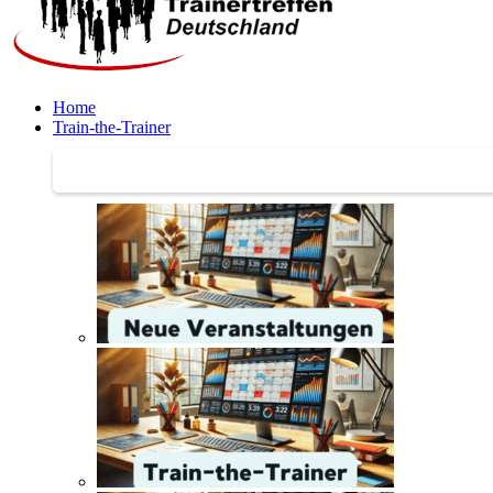
Home
Train-the-Trainer
Train-the-Trainer