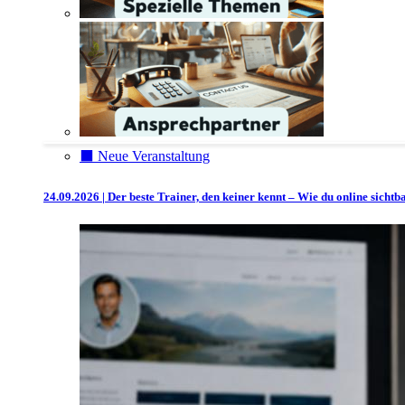
⬛️ Neue Veranstaltung
24.09.2026 | Der beste Trainer, den keiner kennt – Wie du online sicht