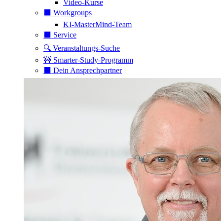
Video-Kurse
⬛️ Workgroups
KI-MasterMind-Team
⬛️ Service
🔍 Veranstaltungs-Suche
🚧 Smarter-Study-Programm
⬛️ Dein Ansprechpartner