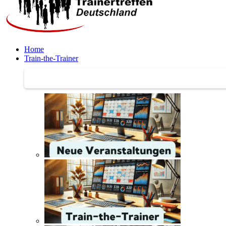
Home
Train-the-Trainer
Train-the-Trainer