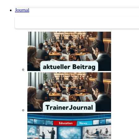
Journal
Journal | Weiterbildungs-News | Literatur-Tipps