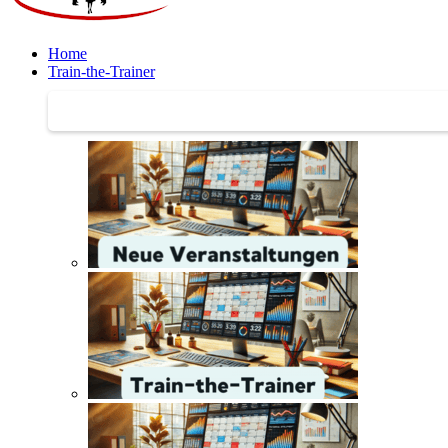
Home
Train-the-Trainer
Train-the-Trainer