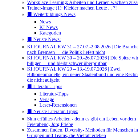
Workplace Learning: Arbeiten und Lernen wachsen zu
Trainer-Image (1): Kleider machen Leute ... ?!
⬛️ Weiterbildungs-News
News
KI-News
Kategorien
⬛️ Neuste News:
KI JOURNAL KW 31 – 27.07.-2.08.2026 | Die Branche 
nach Bremsen — die Politik liefert nicht
KI JOURNAL KW 30 – 20.-26.07.2026 | Die Spitze wi
billiger — und bleibt schwer überprüfbar
KI JOURNAL KW 29 – 13.-19.07.2026 | Zwei
Billionenmodelle, ein neuer Staatenbund und eine Rech
die nicht aufgeht
⬛️ Literatur-Tipps
Literatur-Tipps
Verlage
Leser-Rezensionen
⬛️ Neuste Literatur-Tipps:
Sinn erfülltes Arbeiten - denn es gibt ein Leben vor dem
Feierabend, Jörg Friebe
Zusammen finden, Diversity- Methoden für Menschen in
Gruppen und Teams, die Vielfalt erleben