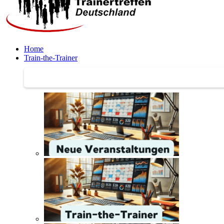
Home
Train-the-Trainer
Train-the-Trainer