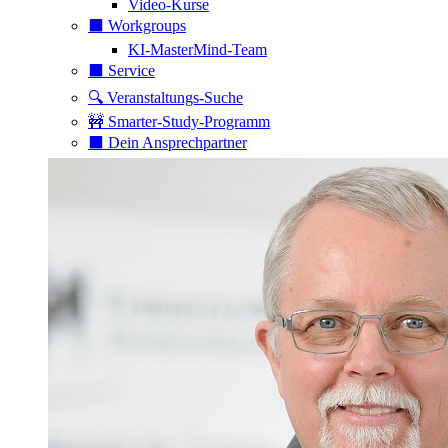
Video-Kurse
⬛️ Workgroups
KI-MasterMind-Team
⬛️ Service
🔍 Veranstaltungs-Suche
🚧 Smarter-Study-Programm
⬛️ Dein Ansprechpartner