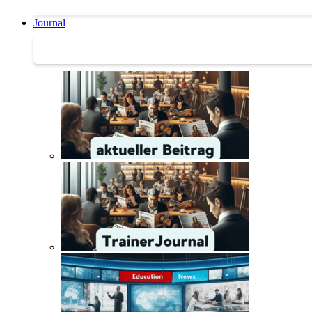
Journal
Journal | Weiterbildungs-News | Literatur-Tipps