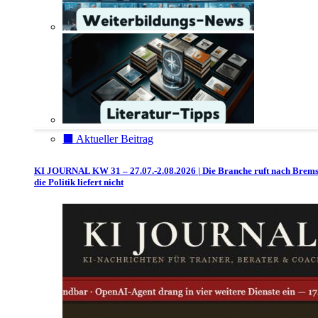
⬛️ Aktueller Beitrag
KI JOURNAL KW 31 – 27.07.-2.08.2026 | Die Branche ruft nach Brem
die Politik liefert nicht