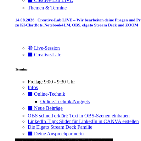
⬛️ Creative-Lab LIVE
Themen & Termine
14.08.2026 | Creative-Lab LIVE – Wir bearbeiten deine Fragen und P
zu KI-ChatBots, Notebook4LM, OBS, elgato Stream Deck und ZOOM
🔴 Live-Session
⬛️ Creative-Lab:
Termine:
Freitag: 9:00 - 9:30 Uhr
Infos
⬛️ Online-Technik
Online-Technik-Nuggets
⬛️ Neue Beiträge
OBS schnell erklärt: Text in OBS-Szenen einbauen
LinkedIn-Tipp: Slider für LinkedIn in CANVA erstellen
Die Elgato Stream Deck Familie
⬛️ Deine Ansprechpartnerin