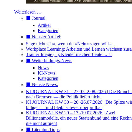
Weiterlesen …
⬛️ Journal
Artikel
Kategorien
⬛️ Neuster Artikel:
Sage nicht »Ja«, wenn du »Nein« sagen willst ...
Workplace Learning: Arbeiten und Lernen wachsen zu
Trainer-Image (1): Kleider machen Leute ... ?!
⬛️ Weiterbildungs-News
News
KI-News
Kategorien
⬛️ Neuste News:
KI JOURNAL KW 31 – 27.07.-2.08.2026 | Die Branche 
nach Bremsen — die Politik liefert nicht
KI JOURNAL KW 30 – 20.-26.07.2026 | Die Spitze wi
billiger — und bleibt schwer überprüfbar
KI JOURNAL KW 29 – 13.-19.07.2026 | Zwei
Billionenmodelle, ein neuer Staatenbund und eine Rech
die nicht aufgeht
⬛️ Literatur-Tipps