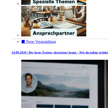
⬛️ Neue Veranstaltung
24.09.2026 | Der beste Trainer, den keiner kennt – Wie du online sicht