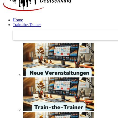
Home
Train-the-Trainer
Train-the-Trainer