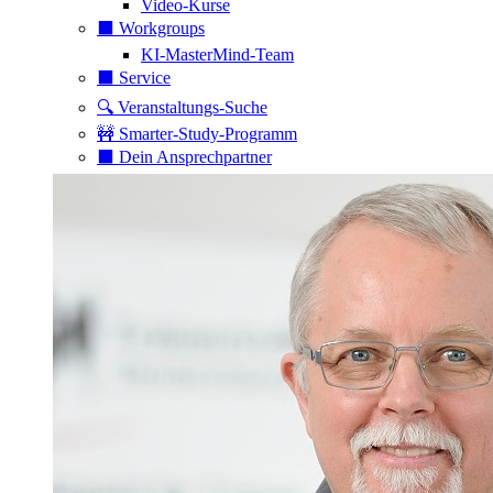
Video-Kurse
⬛️ Workgroups
KI-MasterMind-Team
⬛️ Service
🔍 Veranstaltungs-Suche
🚧 Smarter-Study-Programm
⬛️ Dein Ansprechpartner