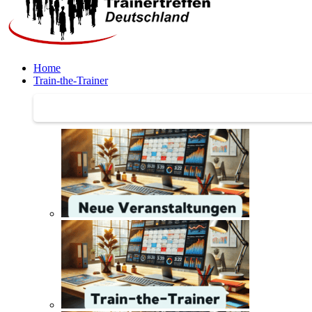
Home
Train-the-Trainer
Train-the-Trainer