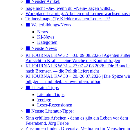
⬛️ Neuster Artikel:
Sage nicht »Ja«, wenn du »Nein« sagen willst ...
Workplace Learning: Arbeiten und Lernen wachsen zu
Trainer-Image (1): Kleider machen Leute ... ?!
⬛️ Weiterbildungs-News
News
KI-News
Kategorien
⬛️ Neuste News:
KI JOURNAL KW 32 – 03.-09.08.2026 | Agenten außer 
Aufsicht in Kraft — eine Woche der Kontrollfragen
KI JOURNAL KW 31 – 27.07.-2.08.2026 | Die Branche 
nach Bremsen — die Politik liefert nicht
KI JOURNAL KW 30 – 20.-26.07.2026 | Die Spitze wi
billiger — und bleibt schwer überprüfbar
⬛️ Literatur-Tipps
Literatur-Tipps
Verlage
Leser-Rezensionen
⬛️ Neuste Literatur-Tipps:
Sinn erfülltes Arbeiten - denn es gibt ein Leben vor dem
Feierabend, Jörg Friebe
Zusammen finden, Diversity- Methoden für Menschen in