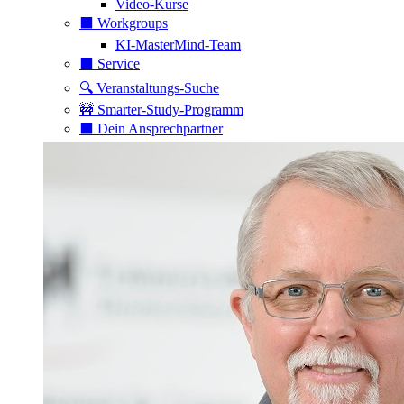
Video-Kurse
⬛️ Workgroups
KI-MasterMind-Team
⬛️ Service
🔍 Veranstaltungs-Suche
🚧 Smarter-Study-Programm
⬛️ Dein Ansprechpartner