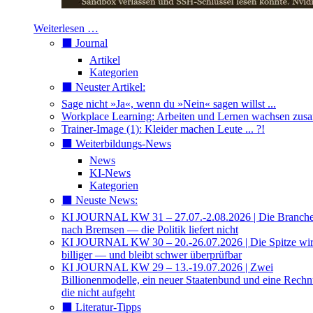
Weiterlesen …
⬛️ Journal
Artikel
Kategorien
⬛️ Neuster Artikel:
Sage nicht »Ja«, wenn du »Nein« sagen willst ...
Workplace Learning: Arbeiten und Lernen wachsen zu
Trainer-Image (1): Kleider machen Leute ... ?!
⬛️ Weiterbildungs-News
News
KI-News
Kategorien
⬛️ Neuste News:
KI JOURNAL KW 31 – 27.07.-2.08.2026 | Die Branche 
nach Bremsen — die Politik liefert nicht
KI JOURNAL KW 30 – 20.-26.07.2026 | Die Spitze wi
billiger — und bleibt schwer überprüfbar
KI JOURNAL KW 29 – 13.-19.07.2026 | Zwei
Billionenmodelle, ein neuer Staatenbund und eine Rech
die nicht aufgeht
⬛️ Literatur-Tipps