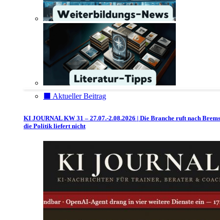
⬛️ Aktueller Beitrag
KI JOURNAL KW 31 – 27.07.-2.08.2026 | Die Branche ruft nach Brem
die Politik liefert nicht