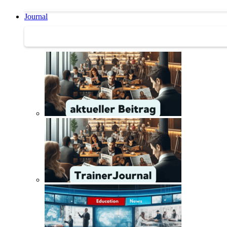
Journal
Journal | Weiterbildungs-News | Literatur-Tipps