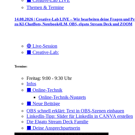
⬛️ Creative-Lab LIVE
Themen & Termine
14.08.2026 | Creative-Lab LIVE – Wir bearbeiten deine Fragen und P
zu KI-ChatBots, Notebook4LM, OBS, elgato Stream Deck und ZOOM
🔴 Live-Session
⬛️ Creative-Lab:
Termine:
Freitag: 9:00 - 9:30 Uhr
Infos
⬛️ Online-Technik
Online-Technik-Nuggets
⬛️ Neue Beiträge
OBS schnell erklärt: Text in OBS-Szenen einbauen
LinkedIn-Tipp: Slider für LinkedIn in CANVA erstellen
Die Elgato Stream Deck Familie
⬛️ Deine Ansprechpartnerin