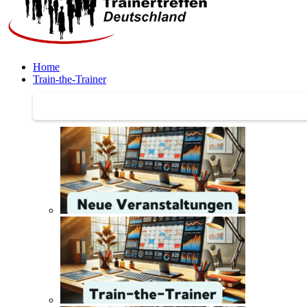
Home
Train-the-Trainer
Train-the-Trainer