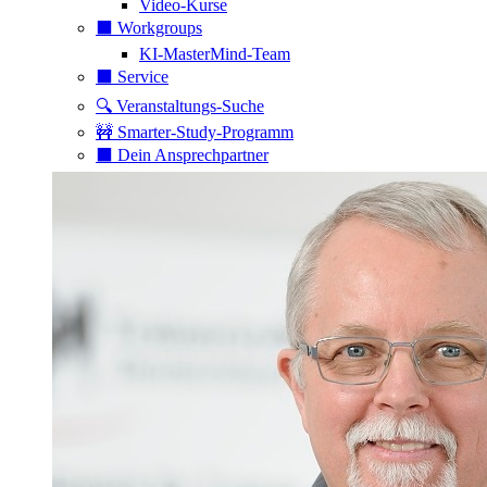
Video-Kurse
⬛️ Workgroups
KI-MasterMind-Team
⬛️ Service
🔍 Veranstaltungs-Suche
🚧 Smarter-Study-Programm
⬛️ Dein Ansprechpartner