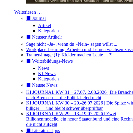
Weiterlesen …
⬛️ Journal
Artikel
Kategorien
⬛️ Neuster Artikel:
Sage nicht »Ja«, wenn du »Nein« sagen willst ...
Workplace Learning: Arbeiten und Lernen wachsen zu
Trainer-Image (1): Kleider machen Leute ... ?!
⬛️ Weiterbildungs-News
News
KI-News
Kategorien
⬛️ Neuste News:
KI JOURNAL KW 31 – 27.07.-2.08.2026 | Die Branche 
nach Bremsen — die Politik liefert nicht
KI JOURNAL KW 30 – 20.-26.07.2026 | Die Spitze wi
billiger — und bleibt schwer überprüfbar
KI JOURNAL KW 29 – 13.-19.07.2026 | Zwei
Billionenmodelle, ein neuer Staatenbund und eine Rech
die nicht aufgeht
⬛️ Literatur-Tipps