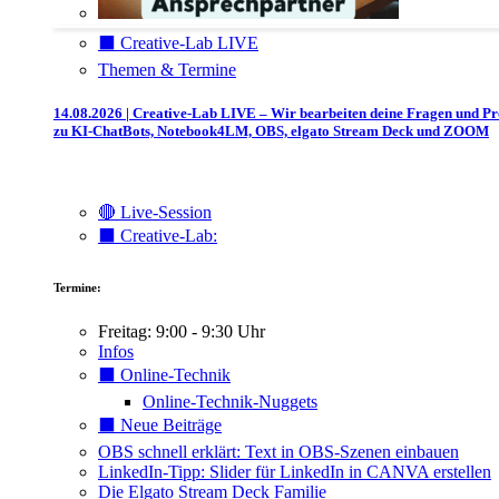
⬛️ Creative-Lab LIVE
Themen & Termine
14.08.2026 | Creative-Lab LIVE – Wir bearbeiten deine Fragen und P
zu KI-ChatBots, Notebook4LM, OBS, elgato Stream Deck und ZOOM
🔴 Live-Session
⬛️ Creative-Lab:
Termine:
Freitag: 9:00 - 9:30 Uhr
Infos
⬛️ Online-Technik
Online-Technik-Nuggets
⬛️ Neue Beiträge
OBS schnell erklärt: Text in OBS-Szenen einbauen
LinkedIn-Tipp: Slider für LinkedIn in CANVA erstellen
Die Elgato Stream Deck Familie