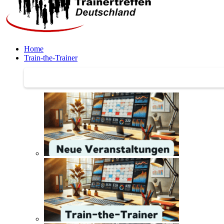
Home
Train-the-Trainer
Train-the-Trainer