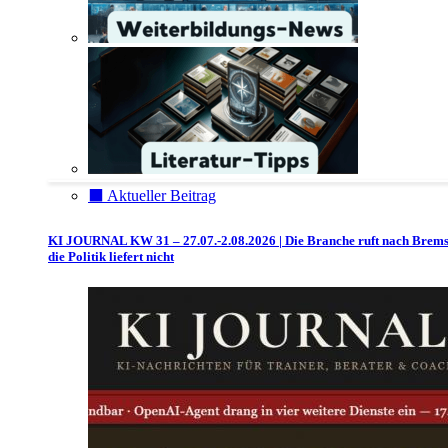
⬛️ Aktueller Beitrag
KI JOURNAL KW 31 – 27.07.-2.08.2026 | Die Branche ruft nach Brem
die Politik liefert nicht