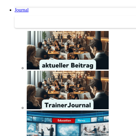
Journal
Journal | Weiterbildungs-News | Literatur-Tipps