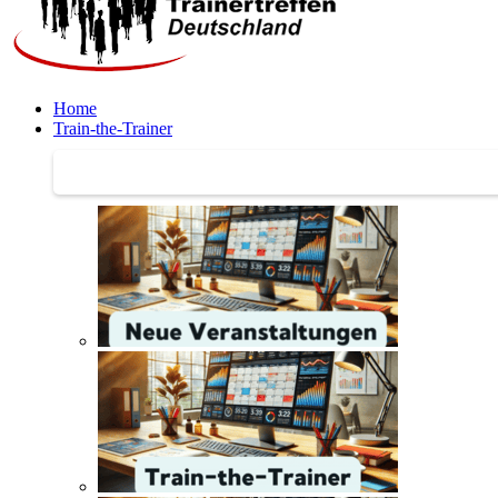
Home
Train-the-Trainer
Train-the-Trainer