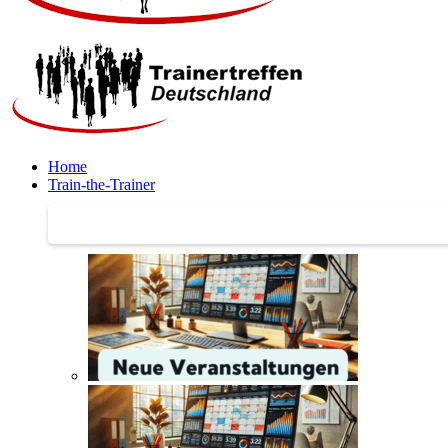
Home
Train-the-Trainer
Train-the-Trainer