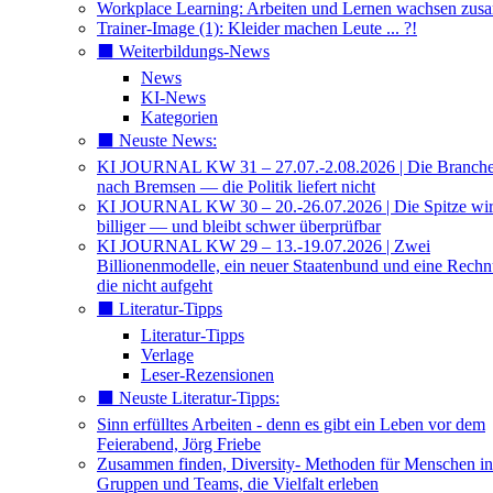
Workplace Learning: Arbeiten und Lernen wachsen zu
Trainer-Image (1): Kleider machen Leute ... ?!
⬛️ Weiterbildungs-News
News
KI-News
Kategorien
⬛️ Neuste News:
KI JOURNAL KW 31 – 27.07.-2.08.2026 | Die Branche 
nach Bremsen — die Politik liefert nicht
KI JOURNAL KW 30 – 20.-26.07.2026 | Die Spitze wi
billiger — und bleibt schwer überprüfbar
KI JOURNAL KW 29 – 13.-19.07.2026 | Zwei
Billionenmodelle, ein neuer Staatenbund und eine Rech
die nicht aufgeht
⬛️ Literatur-Tipps
Literatur-Tipps
Verlage
Leser-Rezensionen
⬛️ Neuste Literatur-Tipps:
Sinn erfülltes Arbeiten - denn es gibt ein Leben vor dem
Feierabend, Jörg Friebe
Zusammen finden, Diversity- Methoden für Menschen in
Gruppen und Teams, die Vielfalt erleben