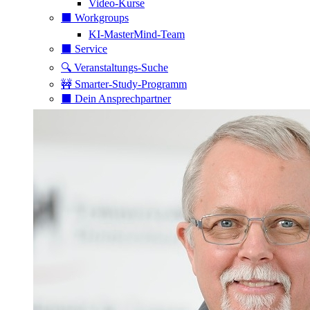
Video-Kurse
⬛️ Workgroups
KI-MasterMind-Team
⬛️ Service
🔍 Veranstaltungs-Suche
🚧 Smarter-Study-Programm
⬛️ Dein Ansprechpartner