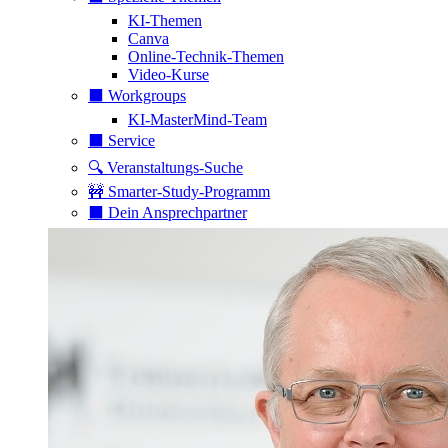
KI-Themen
Canva
Online-Technik-Themen
Video-Kurse
⬛️ Workgroups
KI-MasterMind-Team
⬛️ Service
🔍 Veranstaltungs-Suche
🚧 Smarter-Study-Programm
⬛️ Dein Ansprechpartner