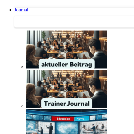
Journal
Journal | Weiterbildungs-News | Literatur-Tipps