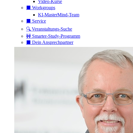
Video-Kurse
⬛️ Workgroups
KI-MasterMind-Team
⬛️ Service
🔍 Veranstaltungs-Suche
🚧 Smarter-Study-Programm
⬛️ Dein Ansprechpartner