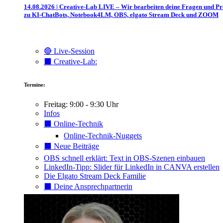
14.08.2026 | Creative-Lab LIVE – Wir bearbeiten deine Fragen und P
zu KI-ChatBots, Notebook4LM, OBS, elgato Stream Deck und ZOOM
🔴 Live-Session
⬛️ Creative-Lab:
Termine:
Freitag: 9:00 - 9:30 Uhr
Infos
⬛️ Online-Technik
Online-Technik-Nuggets
⬛️ Neue Beiträge
OBS schnell erklärt: Text in OBS-Szenen einbauen
LinkedIn-Tipp: Slider für LinkedIn in CANVA erstellen
Die Elgato Stream Deck Familie
⬛️ Deine Ansprechpartnerin