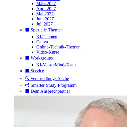
März 2027
April 2027
Mai 2027
Juni 2027
Juli 2027
⬛️ Spezielle Themen
KI-Themen
Canva
Online-Technik-Themen
Video-Kurse
⬛️ Workgroups
KI-MasterMind-Team
⬛️ Service
🔍 Veranstaltungs-Suche
🚧 Smarter-Study-Programm
⬛️ Dein Ansprechpartner