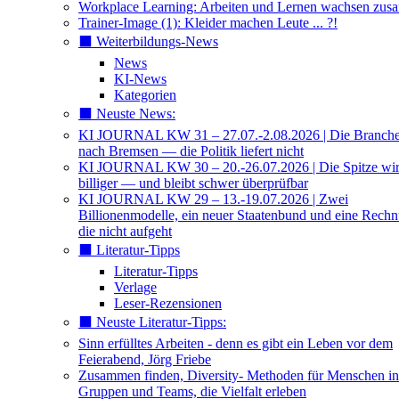
Workplace Learning: Arbeiten und Lernen wachsen zu
Trainer-Image (1): Kleider machen Leute ... ?!
⬛️ Weiterbildungs-News
News
KI-News
Kategorien
⬛️ Neuste News:
KI JOURNAL KW 31 – 27.07.-2.08.2026 | Die Branche 
nach Bremsen — die Politik liefert nicht
KI JOURNAL KW 30 – 20.-26.07.2026 | Die Spitze wi
billiger — und bleibt schwer überprüfbar
KI JOURNAL KW 29 – 13.-19.07.2026 | Zwei
Billionenmodelle, ein neuer Staatenbund und eine Rech
die nicht aufgeht
⬛️ Literatur-Tipps
Literatur-Tipps
Verlage
Leser-Rezensionen
⬛️ Neuste Literatur-Tipps:
Sinn erfülltes Arbeiten - denn es gibt ein Leben vor dem
Feierabend, Jörg Friebe
Zusammen finden, Diversity- Methoden für Menschen in
Gruppen und Teams, die Vielfalt erleben