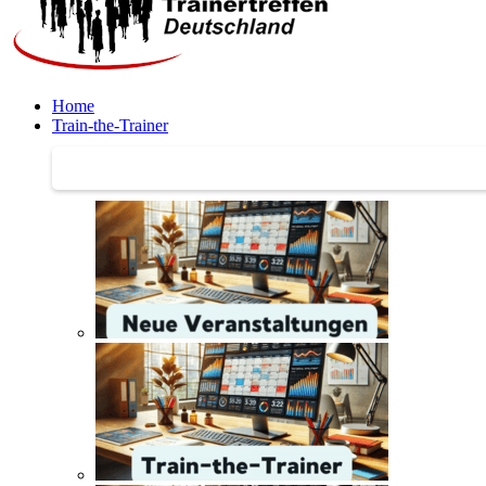
Home
Train-the-Trainer
Train-the-Trainer