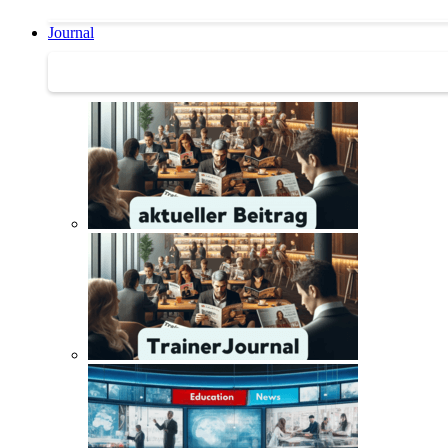
Journal
Journal | Weiterbildungs-News | Literatur-Tipps