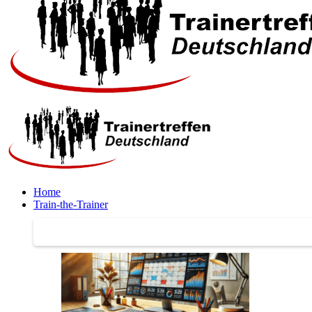
Home
Train-the-Trainer
Train-the-Trainer