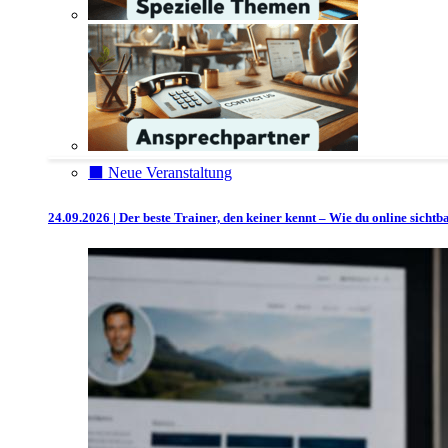
⬛️ Neue Veranstaltung
24.09.2026 | Der beste Trainer, den keiner kennt – Wie du online sicht