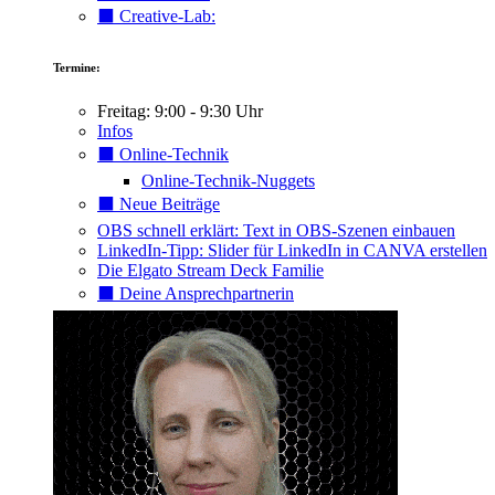
⬛️ Creative-Lab:
Termine:
Freitag: 9:00 - 9:30 Uhr
Infos
⬛️ Online-Technik
Online-Technik-Nuggets
⬛️ Neue Beiträge
OBS schnell erklärt: Text in OBS-Szenen einbauen
LinkedIn-Tipp: Slider für LinkedIn in CANVA erstellen
Die Elgato Stream Deck Familie
⬛️ Deine Ansprechpartnerin