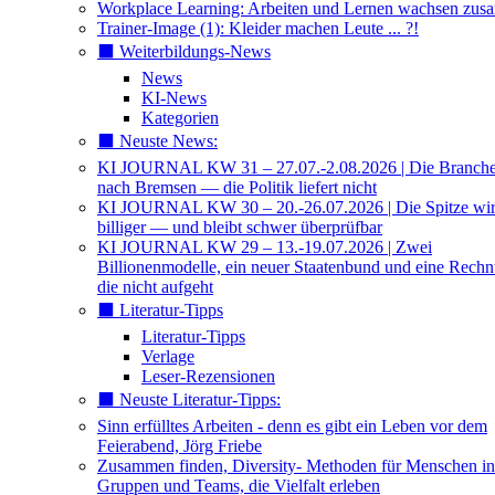
Workplace Learning: Arbeiten und Lernen wachsen zu
Trainer-Image (1): Kleider machen Leute ... ?!
⬛️ Weiterbildungs-News
News
KI-News
Kategorien
⬛️ Neuste News:
KI JOURNAL KW 31 – 27.07.-2.08.2026 | Die Branche 
nach Bremsen — die Politik liefert nicht
KI JOURNAL KW 30 – 20.-26.07.2026 | Die Spitze wi
billiger — und bleibt schwer überprüfbar
KI JOURNAL KW 29 – 13.-19.07.2026 | Zwei
Billionenmodelle, ein neuer Staatenbund und eine Rech
die nicht aufgeht
⬛️ Literatur-Tipps
Literatur-Tipps
Verlage
Leser-Rezensionen
⬛️ Neuste Literatur-Tipps:
Sinn erfülltes Arbeiten - denn es gibt ein Leben vor dem
Feierabend, Jörg Friebe
Zusammen finden, Diversity- Methoden für Menschen in
Gruppen und Teams, die Vielfalt erleben