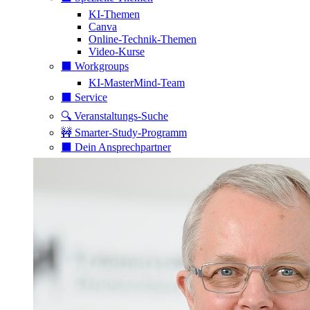
KI-Themen
Canva
Online-Technik-Themen
Video-Kurse
⬛️ Workgroups
KI-MasterMind-Team
⬛️ Service
🔍 Veranstaltungs-Suche
🚧 Smarter-Study-Programm
⬛️ Dein Ansprechpartner