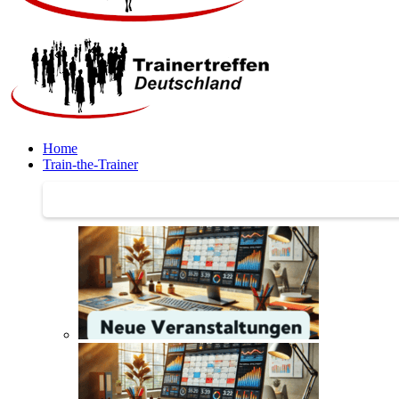
Home
Train-the-Trainer
Train-the-Trainer