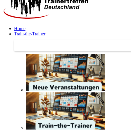
Home
Train-the-Trainer
Train-the-Trainer