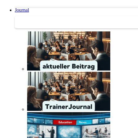
Journal
Journal | Weiterbildungs-News | Literatur-Tipps