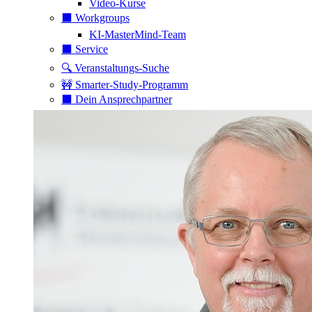
Video-Kurse
⬛️ Workgroups
KI-MasterMind-Team
⬛️ Service
🔍 Veranstaltungs-Suche
🚧 Smarter-Study-Programm
⬛️ Dein Ansprechpartner