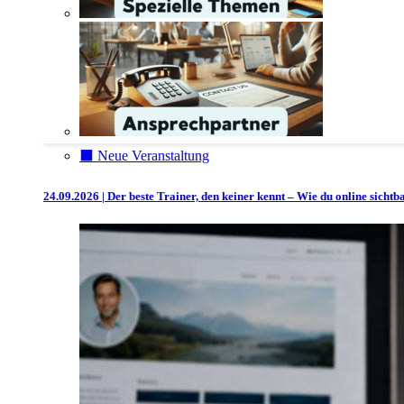
⬛️ Neue Veranstaltung
24.09.2026 | Der beste Trainer, den keiner kennt – Wie du online sicht