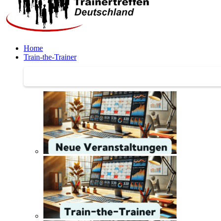
Home
Train-the-Trainer
Train-the-Trainer