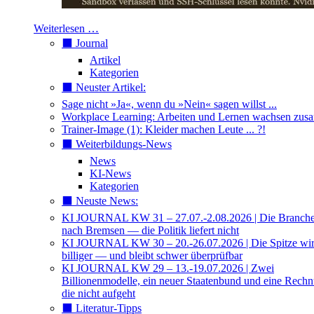
Weiterlesen …
⬛️ Journal
Artikel
Kategorien
⬛️ Neuster Artikel:
Sage nicht »Ja«, wenn du »Nein« sagen willst ...
Workplace Learning: Arbeiten und Lernen wachsen zu
Trainer-Image (1): Kleider machen Leute ... ?!
⬛️ Weiterbildungs-News
News
KI-News
Kategorien
⬛️ Neuste News:
KI JOURNAL KW 31 – 27.07.-2.08.2026 | Die Branche 
nach Bremsen — die Politik liefert nicht
KI JOURNAL KW 30 – 20.-26.07.2026 | Die Spitze wi
billiger — und bleibt schwer überprüfbar
KI JOURNAL KW 29 – 13.-19.07.2026 | Zwei
Billionenmodelle, ein neuer Staatenbund und eine Rech
die nicht aufgeht
⬛️ Literatur-Tipps