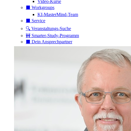
Video-Kurse
⬛️ Workgroups
KI-MasterMind-Team
⬛️ Service
🔍 Veranstaltungs-Suche
🚧 Smarter-Study-Programm
⬛️ Dein Ansprechpartner