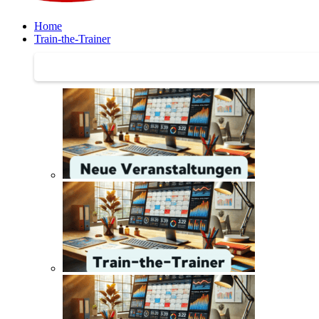
Home
Train-the-Trainer
Train-the-Trainer