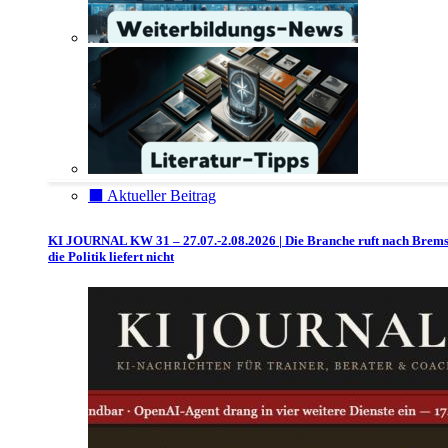
⬛️ Aktueller Beitrag
KI JOURNAL KW 31 – 27.07.-2.08.2026 | Die Branche ruft nach Brem
die Politik liefert nicht