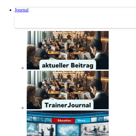
Journal
Journal | Weiterbildungs-News | Literatur-Tipps