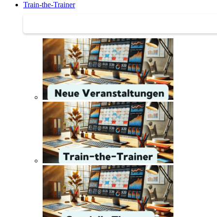
Train-the-Trainer
Train-the-Trainer