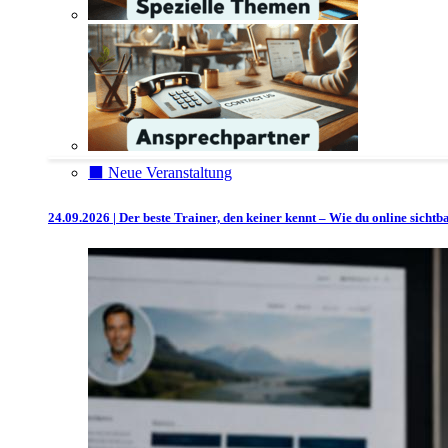
⬛️ Neue Veranstaltung
24.09.2026 | Der beste Trainer, den keiner kennt – Wie du online sicht