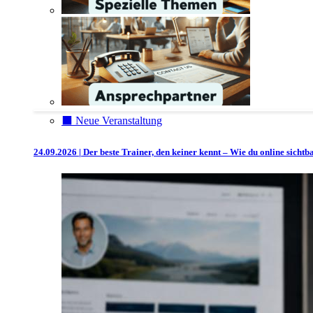
⬛️ Neue Veranstaltung
24.09.2026 | Der beste Trainer, den keiner kennt – Wie du online sicht