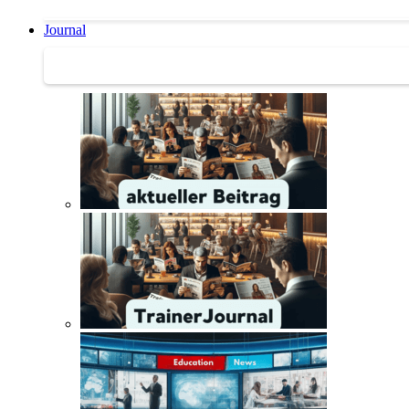
Journal
Journal | Weiterbildungs-News | Literatur-Tipps