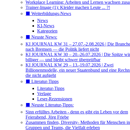
Workplace Learning: Arbeiten und Lernen wachsen zu
Trainer-Image (1): Kleider machen Leute ... ?!
⬛️ Weiterbildungs-News
News
KI-News
Kategorien
⬛️ Neuste News:
KI JOURNAL KW 31 – 27.07.-2.08.2026 | Die Branche 
nach Bremsen — die Politik liefert nicht
KI JOURNAL KW 30 – 20.-26.07.2026 | Die Spitze wi
billiger — und bleibt schwer überprüfbar
KI JOURNAL KW 29 – 13.-19.07.2026 | Zwei
Billionenmodelle, ein neuer Staatenbund und eine Rech
die nicht aufgeht
⬛️ Literatur-Tipps
Literatur-Tipps
Verlage
Leser-Rezensionen
⬛️ Neuste Literatur-Tipps:
Sinn erfülltes Arbeiten - denn es gibt ein Leben vor dem
Feierabend, Jörg Friebe
Zusammen finden, Diversity- Methoden für Menschen in
Gruppen und Teams, die Vielfalt erleben