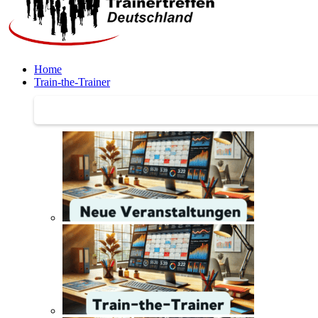
Home
Train-the-Trainer
Train-the-Trainer