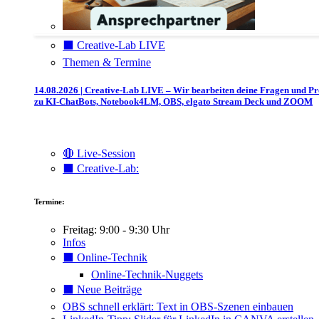
⬛️ Creative-Lab LIVE
Themen & Termine
14.08.2026 | Creative-Lab LIVE – Wir bearbeiten deine Fragen und P
zu KI-ChatBots, Notebook4LM, OBS, elgato Stream Deck und ZOOM
🔴 Live-Session
⬛️ Creative-Lab:
Termine:
Freitag: 9:00 - 9:30 Uhr
Infos
⬛️ Online-Technik
Online-Technik-Nuggets
⬛️ Neue Beiträge
OBS schnell erklärt: Text in OBS-Szenen einbauen