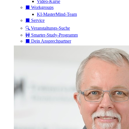
Video-Kurse
⬛️ Workgroups
KI-MasterMind-Team
⬛️ Service
🔍 Veranstaltungs-Suche
🚧 Smarter-Study-Programm
⬛️ Dein Ansprechpartner